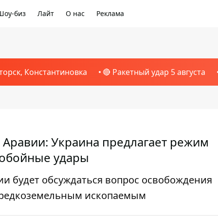
Шоу-биз
Лайт
О нас
Реклама
торск, Константиновка
🔴 Ракетный удар 5 августа
 Аравии: Украина предлагает режим
нобойные удары
вии будет обсуждаться вопрос освобождения
о редкоземельным ископаемым