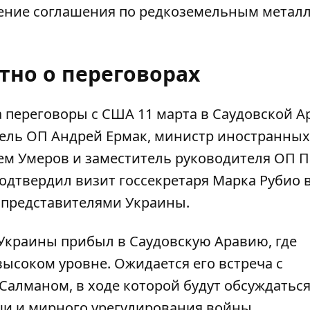
жение соглашения по редкоземельным метал
тно о переговорах
а переговоры с США 11 марта в Саудовской 
тель ОП Андрей Ермак, министр иностранных
ем Умеров и заместитель руководителя ОП 
одтвердил визит госсекретаря Марка Рубио 
 представителями Украины.
 Украины
прибыл в Саудовскую Аравию
, где
ысоком уровне. Ожидается его встреча с
алманом, в ходе которой будут обсуждатьс
и и мирного урегулирования войны.