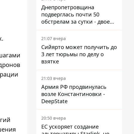
Днепропетровщина
подверглась почти 50
обстрелам за сутки - двое
погибших, шесть
пострадавших
.
21:07 вчера
Сийярто может получить до
3 лет тюрьмы по делу о
 шагами
взятке
 дронов
трации
21:03 вчера
Армия РФ продвинулась
возле Константиновки -
DeepState
20:50 вчера
ргий
ЕС ускоряет создание
шения
альтернативы Starlink, но