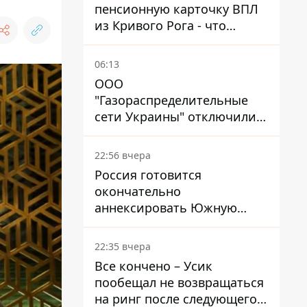
пенсионную карточку ВПЛ
из Кривого Рога - что
решил суд
06:13
ООО
"Газораспределительные
сети Украины" отключили
львовянке газ - что решил
суд
22:56 вчера
Россия готовится
окончательно
аннексировать Южную
Осетию – страны НАТО
обеспокоены
22:35 вчера
Все кончено – Усик
пообещал не возвращаться
на ринг после следующего