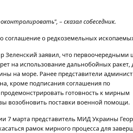
контролировать", – сказал собеседник.
но соглашение о редкоземельных ископаемых
ир Зеленский заявил, что первоочередными
прет на использование дальнобойных ракет,
шины на море. Ранее представители админис
она, кроме подписания соглашения по
 продемонстрировать
готовность к мирным
овы возобновить поставки военной помощи.
вии 7 марта представитель МИД Украины Гео
 касаться рамок мирного процесса для завер