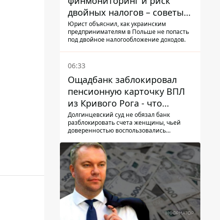
финмониторинг и риск
двойных налогов – советы
украинцам в Польше
Юрист объяснил, как украинским
предпринимателям в Польше не попасть
под двойное налогообложение доходов.
06:33
Ощадбанк заблокировал
пенсионную карточку ВПЛ
из Кривого Рога - что
решил суд
Долгинцевский суд не обязал банк
разблокировать счета женщины, чьей
доверенностью воспользовались
мошенники