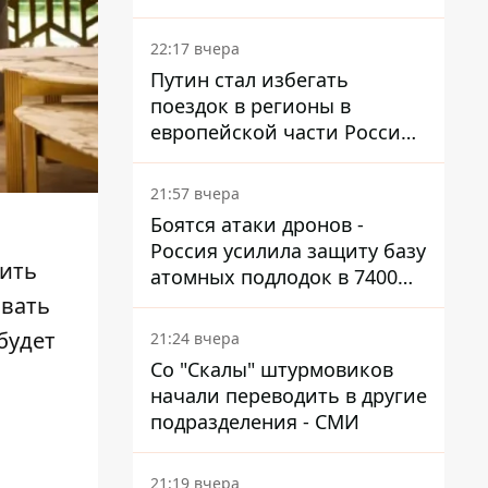
боя
22:17 вчера
Путин стал избегать
поездок в регионы в
европейской части России,
куда регулярно долетают
дроны
21:57 вчера
Боятся атаки дронов -
Россия усилила защиту базу
жить
атомных подлодок в 7400
км от Украины
ивать
будет
21:24 вчера
Со "Скалы" штурмовиков
начали переводить в другие
подразделения - СМИ
21:19 вчера