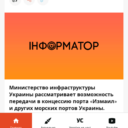
Министерство инфраструктуры
Украины рассматривает возможность
передачи в концессию порта
«
Измаил
»
и других морских портов Украины.
Как передаёт
Информатор
, об этом
сообщил министр инфраструктуры
Главная
Актуально
Україна на часі
Youtube