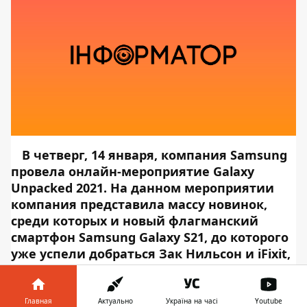
В четверг, 14 января, компания Samsung
провела онлайн-мероприятие
Galaxy
Unpacked 2021
. На данном мероприятии
компания представила массу новинок,
среди которых и новый флагманский
смартфон Samsung Galaxy S21, до которого
уже успели добраться
Зак Нильсон
и
iFixit
,
а теперь пришла очередь тестировать
камеру.
Специалисты DxOMark оценили
камеру Samsung Galaxy S21 Ultra. Об этом
Главная
Актуально
Україна на часі
Youtube