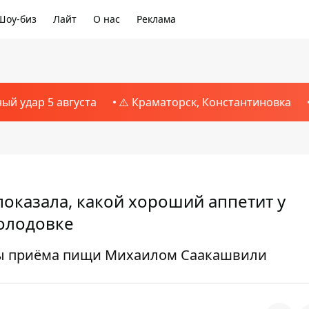
Шоу-биз
Лайт
О нас
Реклама
ный удар 5 августа
⚠️ Краматорск, Константиновка
оказала, какой хороший аппетит у
голодовке
ты приёма пищи Михаилом Саакашвили