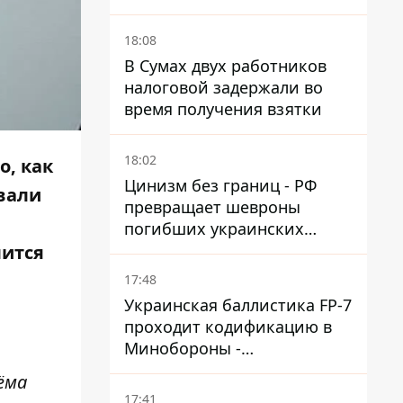
Сумской области
18:08
В Сумах двух работников
налоговой задержали во
время получения взятки
18:02
о, как
Цинизм без границ - РФ
вали
превращает шевроны
погибших украинских
защитников в экспонаты
лится
"музея СВО"
17:48
Украинская баллистика FP-7
проходит кодификацию в
Минобороны -
приближается боевое
ёма
применение - Reuters
17:41