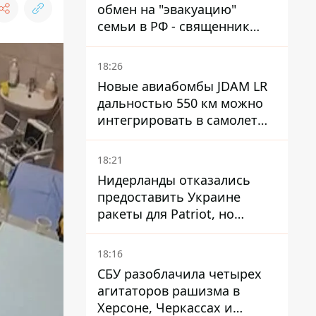
обмен на "эвакуацию"
семьи в РФ - священник
УПЦ МП получил 15 лет
тюрьмы
18:26
Новые авиабомбы JDAM LR
дальностью 550 км можно
интегрировать в самолеты
ВСУ, но есть нюансы.
18:21
Нидерланды отказались
предоставить Украине
ракеты для Patriot, но
готовы помочь иначе
18:16
СБУ разоблачила четырех
агитаторов рашизма в
Херсоне, Черкассах и