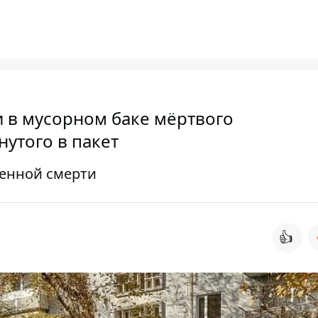
 в мусорном баке мёртвого
утого в пакет
венной смерти
👍