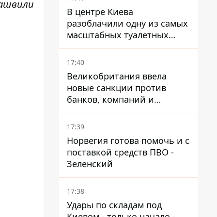
кашвили
В центре Киева
разоблачили одну из самых
масштабных туалетных
схем с фиктивным домом
17:40
Великобритания ввела
новые санкции против
банков, компаний и
танкеров РФ
17:39
Норвегия готова помочь и с
поставкой средств ПВО -
Зеленский
17:38
Удары по складам под
Киевом - только начало -