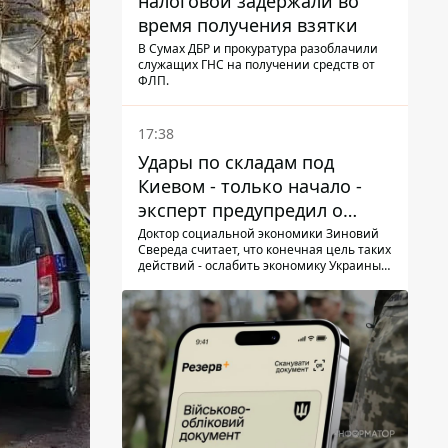
налоговой задержали во
время получения взятки
В Сумах ДБР и прокуратура разоблачили
служащих ГНС на получении средств от
ФЛП.
17:38
Удары по складам под
Киевом - только начало -
эксперт предупредил о
новой угрозе
Доктор социальной экономики Зиновий
Свереда считает, что конечная цель таких
действий - ослабить экономику Украины и
заставить людей покидать опасные
регионы