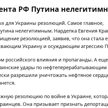
дента РФ Путина нелегитим
ых для Украины резолюций. Самое главное,
утина нелегитимным. Нардепка Евгения Кра
хищение резолюцией
, заявив, что она стала 
вающим Украину и осуждающим агрессию П
м российского влияния и пропаганды. А еще
аинские удары
по нефтеперерабатывающим
чески разрешили уничтожать нефтяное сердц
анется.
ажную резолюцию по войне в Украине, котор
краинцев
. Она призывает признать депорта