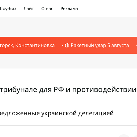
Шоу-биз
Лайт
О нас
Реклама
торск, Константиновка
🔴 Ракетный удар 5 августа
трибунале для РФ и противодействии
 предложенные украинской делегацией