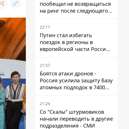
пообещал не возвращаться
на ринг после следующего
боя
22:17
Путин стал избегать
поездок в регионы в
европейской части России,
куда регулярно долетают
дроны
21:57
Боятся атаки дронов -
Россия усилила защиту базу
атомных подлодок в 7400
км от Украины
21:24
Со "Скалы" штурмовиков
начали переводить в другие
подразделения - СМИ