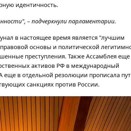
урную идентичность.
ности", – подчеркнули парламентарии.
бунал в настоящее время является "лучшим
 правовой основы и политической легитимн
ршенные преступления. Также Ассамблея еще
арственных активов РФ в международный
А еще в отдельной резолюции прописала пу
ствующих санкциях против России.