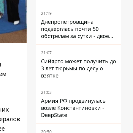
21:19
Днепропетровщина
подверглась почти 50
обстрелам за сутки - двое
погибших, шесть
пострадавших
21:07
Сийярто может получить до
и
3 лет тюрьмы по делу о
чем
взятке
21:03
Армия РФ продвинулась
возле Константиновки -
них
DeepState
нералов
ее
20:50