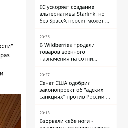
ЕС ускоряет создание
альтернативы Starlink, но
без SpaceX проект может не
обойтись
20:36
В Wildberries продали
ости"
товаров военного
 раз
назначения на сотни
миллионов, но удары ВСУ
изменили ситуацию
ти
20:27
Сенат США одобрил
законопроект об "адских
санкциях" против России и
Ирана
20:13
Взорвали себе ноги -
оккупанты массово калечат