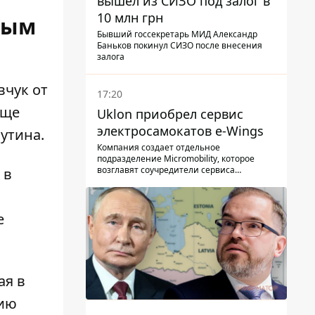
вышел из СИЗО под залог в
10 млн грн
ным
Бывший госсекретарь МИД Александр
Баньков покинул СИЗО после внесения
залога
вчук от
17:20
еще
Uklon приобрел сервис
электросамокатов e-Wings
утина.
Компания создает отдельное
подразделение Micromobility, которое
возглавят соучредители сервиса
 в
самокатов.
е
ая в
цию