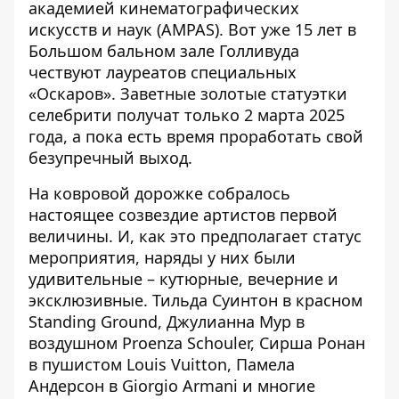
академией кинематографических
искусств и наук (AMPAS). Вот уже 15 лет в
Большом бальном зале Голливуда
чествуют лауреатов специальных
«Оскаров». Заветные золотые статуэтки
селебрити получат только 2 марта 2025
года, а пока есть время проработать свой
безупречный выход.
На ковровой дорожке
собралось
настоящее созвездие артистов первой
величины
. И, как это предполагает статус
мероприятия,
наряды у них были
удивительные
– кутюрные, вечерние и
эксклюзивные. Тильда Суинтон в красном
Standing Ground,
Джулианна Мур
в
воздушном Proenza Schouler, Сирша Ронан
в пушистом Louis Vuitton,
Памела
Андерсон
в Giorgio Armani и многие