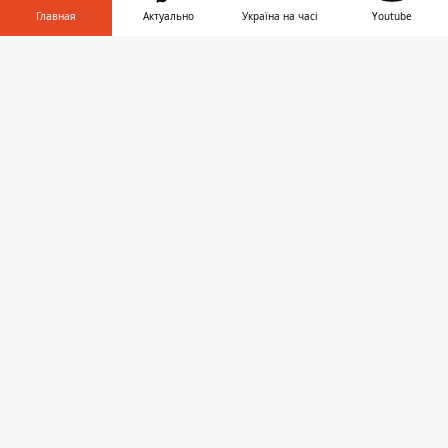
Мир
Главная
Актуально
Україна на часі
Youtube
Украина
Информатор в
Скачать
телефоне
👉
Киев
Регионы
Деньги
Шоу-биз
Жизнь
О нас
Информатор проекты