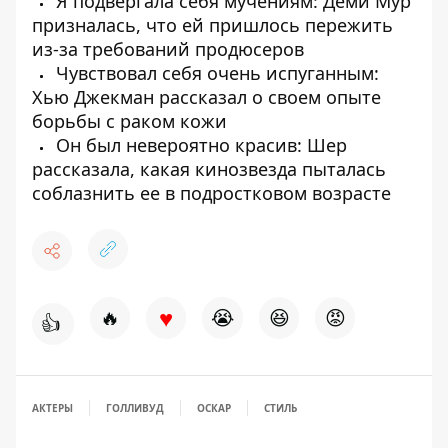
Я подвергала себя мучениям: Деми Мур
призналась, что ей пришлось пережить
из-за требований продюсеров
Чувствовал себя очень испуганным:
Хью Джекман рассказал о своем опыте
борьбы с раком кожи
Он был невероятно красив: Шер
рассказала, какая кинозвезда пыталась
соблазнить ее в подростковом возрасте
♥
🔥
😭
😆
😡
👍
АКТЕРЫ
ГОЛЛИВУД
ОСКАР
СТИЛЬ