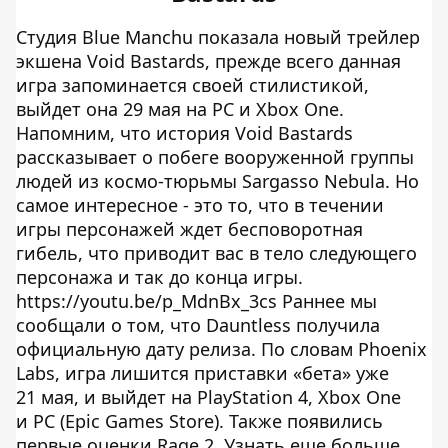
Студия Blue Manchu показала новый трейлер
экшена Void Bastards, прежде всего данная
игра запоминается своей стилистикой,
выйдет она 29 мая на PC и Xbox One.
Напомним, что история Void Bastards
рассказывает о побеге вооруженной группы
людей из космо-тюрьмы Sargasso Nebula. Но
самое интересное - это то, что в течении
игры персонажей ждет бесповоротная
гибель, что приводит вас в тело следующего
персонажа и так до конца игры.
https://youtu.be/p_MdnBx_3cs Раннее мы
сообщали о том, что Dauntless получила
официальную дату релиза. По словам Phoenix
Labs, игра лишится приставки «бета» уже
21 мая, и выйдет на PlayStation 4, Xbox One
и PC (Epic Games Store). Также появились
первые оценки Rage 2. Узнать еще больше