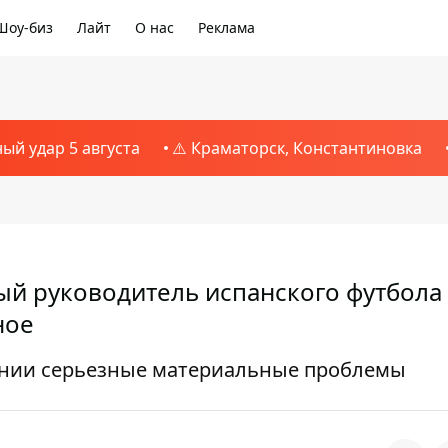
Шоу-биз
Лайт
О нас
Реклама
ный удар 5 августа
⚠️ Краматорск, Константиновка
ый руководитель испанского футбола
ное
ании серьезные материальные проблемы