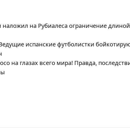
 наложил на Рубиалеса ограничение длиной 
 Ведущие испанские футболистки бойкотиру
н
о на глазах всего мира! Правда, последстви
ны