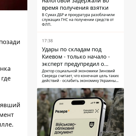
налоговой задержали во
время получения взятки
В Сумах ДБР и прокуратура разоблачили
служащих ГНС на получении средств от
ФЛП.
17:38
позади
Удары по складам под
Киевом - только начало -
эксперт предупредил о
ёнка
новой угрозе
Доктор социальной экономики Зиновий
Свереда считает, что конечная цель таких
 где
действий - ослабить экономику Украины и
заставить людей покидать опасные
регионы
лявший
омент
лле.