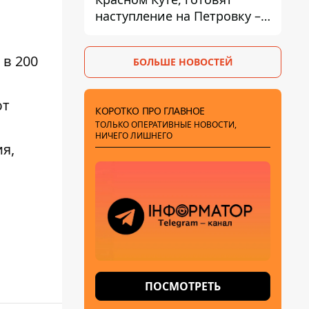
наступление на Петровку –
на Дружковском
направлении есть угроза
в 200
БОЛЬШЕ НОВОСТЕЙ
обхода позиций ВСУ
ют
КОРОТКО ПРО ГЛАВНОЕ
ТОЛЬКО ОПЕРАТИВНЫЕ НОВОСТИ,
НИЧЕГО ЛИШНЕГО
я,
ПОСМОТРЕТЬ