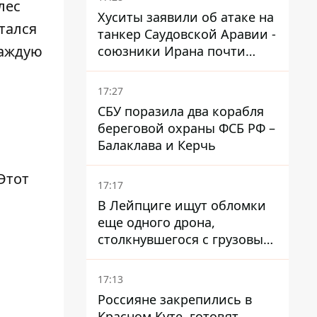
лес
Хуситы заявили об атаке на
тался
танкер Саудовской Аравии -
каждую
союзники Ирана почти
закрыли Баб-эль-
Мандебский пролив
17:27
СБУ поразила два корабля
береговой охраны ФСБ РФ –
Балаклава и Керчь
Этот
17:17
В Лейпциге ищут обломки
еще одного дрона,
столкнувшегося с грузовым
самолетом
17:13
Россияне закрепились в
Красном Куте, готовят