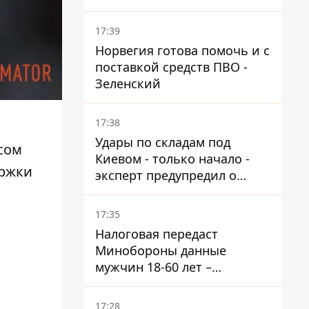
танкеров РФ
17:39
Норвегия готова помочь и с
поставкой средств ПВО -
Зеленский
17:38
Удары по складам под
сом
Киевом - только начало -
ержки
эксперт предупредил о
новой угрозе
17:35
Налоговая передаст
Минобороны данные
мужчин 18-60 лет –
постановление Кабмина
17:28