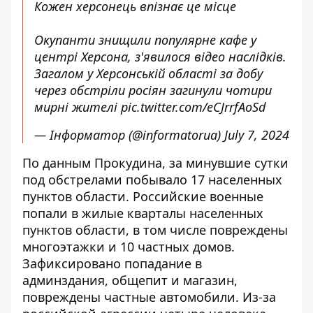
Кожен херсонець впізнає це місце
Окупанти знищили популярне кафе у
центрі Херсона, з'явилося відео наслідків.
Загалом у Херсонській області за добу
через обстріли росіян загинули чотири
мирні жителі
pic.twitter.com/eCJrrfAoSd
— Інформатор (@informatorua)
July 7, 2024
По данным Прокудина, за минувшие сутки
под обстрелами побывало 17 населенных
пунктов области. Российские военные
попали в жилые кварталы населенных
пунктов области, в том числе повреждены
многоэтажки и 10 частных домов.
Зафиксировано попадание в
админздания, общепит и магазин,
повреждены частные автомобили. Из-за