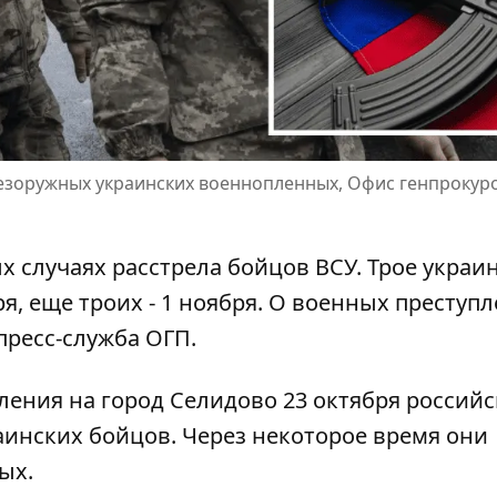
езоружных украинских военнопленных, Офис генпрокур
ых случаях
расстрела бойцов ВСУ
. Трое украи
я, еще троих - 1 ноября. О военных преступ
пресс-служба ОГП.
ления на город Селидово 23 октября
российс
аинских бойцов. Через некоторое время они
ых.