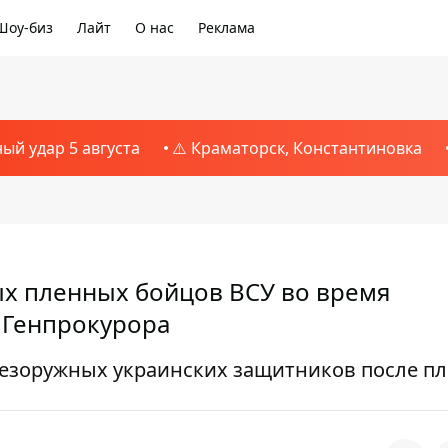
Шоу-биз
Лайт
О нас
Реклама
ный удар 5 августа
⚠️ Краматорск, Константиновка
х пленных бойцов ВСУ во время
с Генпрокурора
безоружных украинских защитников после п