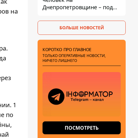
как
Днепропетровщине – под
ров на
ударами оказались пять
районов области
БОЛЬШЕ НОВОСТЕЙ
ра.
КОРОТКО ПРО ГЛАВНОЕ
ТОЛЬКО ОПЕРАТИВНЫЕ НОВОСТИ,
да
НИЧЕГО ЛИШНЕГО
ерез
ии. 1
е по
йны,
ПОСМОТРЕТЬ
чай