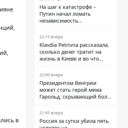
На шаг к катастрофе –
сияне
Путин начал ломать
независимость
нций,
собственного Центробанка,
заставив снизить базовую
22:15 вчера
ставку
Klavdia Petrivna рассказала,
сколько денег тратит на
ий,
жизнь в Киеве и во что
вкладывает миллионы
22:00 вчера
Президентом Венгрии
может стать герой мема
Гарольд, скрывающий боль
– он возглавил народное
голосование
21:45 вчера
ались в
Россия за сутки убила пять
человек на