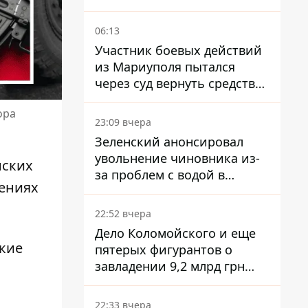
06:13
Участник боевых действий
из Мариуполя пытался
через суд вернуть средства
субсидии со счета в
ора
Ощадбанке – каким было
23:09 вчера
решение
Зеленский анонсировал
увольнение чиновника из-
нских
за проблем с водой в
лениях
Марганце
22:52 вчера
Дело Коломойского и еще
кие
пятерых фигурантов о
завладении 9,2 млрд грн
ПриватБанка направили в
суд
22:33 вчера