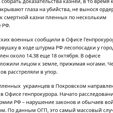
 собрать доказательства казней, в то время 
крывают глаза на убийства, не вынося орде
 к смертной казни пленных по нескольким
 РФ.
нских военных сообщили в Офисе Генпрокуро
овушку в ходе штурма РФ лесопосадки у горо
лен около 14.38 еще 18 октября. В офисе
оложили лицом к земле, прижимая ногами. Ч
ов расстреляли в упор
.
опленных
украинцев в Покровском направлен
в Офисе генпрокурора. Начато расследовани
армии РФ – нарушение законов и обычаев во
м. По данным ОГП, это самый массовый слу