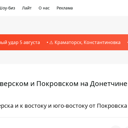
Шоу-биз
Лайт
О нас
Реклама
ный удар 5 августа
⚠️ Краматорск, Константиновка
верском и Покровском на Донетчине
рска и к востоку и юго-востоку от Покровска