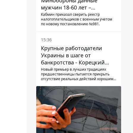
Минобороны данные
мужчин 18-60 лет –
постановление Кабмина
Кабмин приказал сверить реестр
налогоплательщиков с военным учетом
по новому постановлению №981.
15:36
Крупные работодатели
Украины в шаге от
банкротства - Корецкий
обещает им… новые склады
Новый премьер в лучших традициях
предшественницы пытается прикрыть
отсутствие реальных действий хорошими
словами