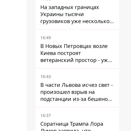
На западных границах
Украины тысячи
грузовиков уже несколько
дней в бесконечной
очереди – это признак
16:49
экономического краха
В Новых Петровцах возле
Киева построят
ветеранский простор - уже
нашли проектанта
16:43
В части Львова исчез свет -
произошел взрыв на
подстанции из-за бешеной
жары
16:37
Соратница Трампа Лора
Лумер заявила, что