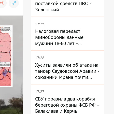
поставкой средств ПВО -
Зеленский
17:35
Налоговая передаст
Минобороны данные
мужчин 18-60 лет –
постановление Кабмина
17:28
Хуситы заявили об атаке на
танкер Саудовской Аравии -
союзники Ирана почти
закрыли Баб-эль-
Мандебский пролив
17:27
СБУ поразила два корабля
береговой охраны ФСБ РФ –
Балаклава и Керчь