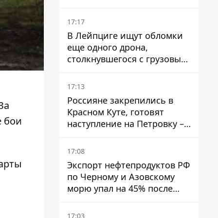
17:17
В Лейпциге ищут обломки
еще одного дрона,
столкнувшегося с грузовым
самолетом
17:13
Россияне закрепились в
 За
Красном Куте, готовят
е бои
наступление на Петровку –
на Дружковском
направлении есть угроза
17:08
обхода позиций ВСУ
карты
Экспорт нефтепродуктов РФ
по Черному и Азовскому
морю упал на 45% после
ударов Украины
17:03