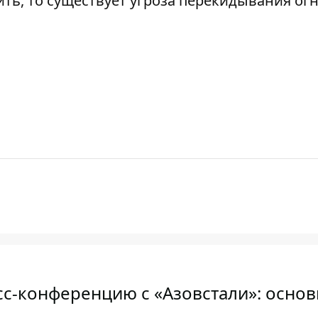
ить, то существует угроза перекидывания огн
с-конференцию с «Азовстали»: осно