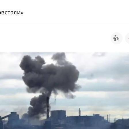
овстали»
👍