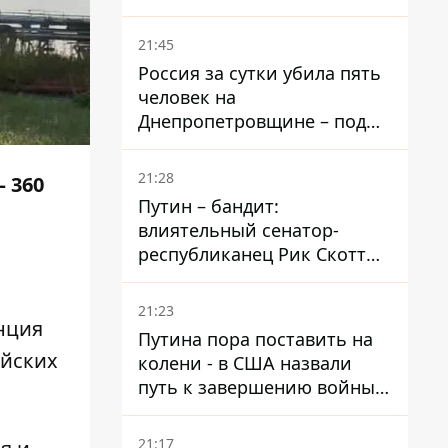
– он возглавил народное
голосование
21:45
Россия за сутки убила пять
человек на
Днепропетровщине – под
ударами оказались пять
районов области
21:28
 360
Путин – бандит:
влиятельный сенатор-
республиканец Рик Скотт
призвал Конгресс привлечь
РФ к ответственности за
21:23
войну в Украине
нция
Путина пора поставить на
ийских
колени - в США назвали
путь к завершению войны -
National Security Journal
21:17