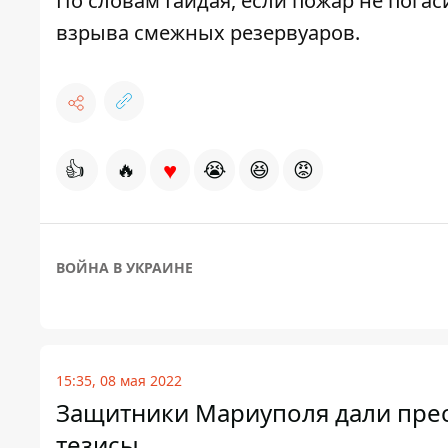
По словам Гайдая, если пожар не погас
взрыва смежных резервуаров.
♥
👍
🔥
😭
😆
😡
ВОЙНА В УКРАИНЕ
15:35, 08 мая 2022
Защитники Мариуполя дали прес
тезисы