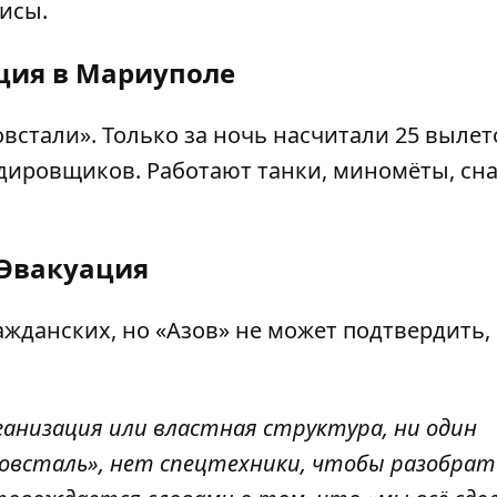
исы.
ция в Мариуполе
встали». Только за ночь насчитали 25 вылето
рдировщиков. Работают танки, миномёты, сн
Эвакуация
ажданских, но «Азов» не может подтвердить,
ганизация или властная структура, ни один
зовсталь», нет спецтехники, чтобы разобрат