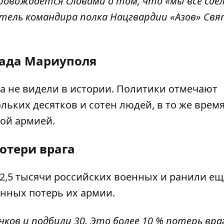
провождается словами о том, что «мы всё сде
тель командира полка Нацгвардии «Азов» Свя
ада Мариуполя
а не видели в истории. Политики отмечают
ьких десятков и сотен людей, в то же время
кой армией.
отери врага
2,5 тысячи российских военных и ранили ещ
енных потерь их армии.
в и подбили 30. Это более 10 % потерь вра