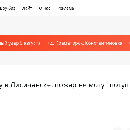
Шоу-биз
Лайт
О нас
Реклама
ный удар 5 августа
⚠️ Краматорск, Константиновка
 в Лисичанске: пожар не могут поту