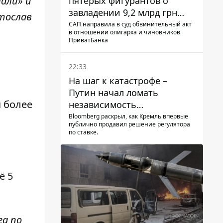
лали» и
пятерых фигурантов о
завладении 9,2 млрд грн
тослав
ПриватБанка направили в
САП направила в суд обвинительный акт
в отношении олигарха и чиновников
суд
ПриватБанка
22:33
На шаг к катастрофе –
Путин начал ломать
 более
независимость
собственного Центробанка,
Bloomberg раскрыл, как Кремль впервые
публично продавил решение регулятора
заставив снизить базовую
по ставке.
ставку
ё 5
га по