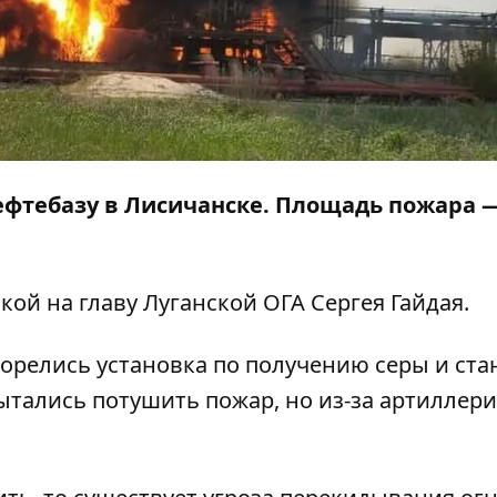
ефтебазу в Лисичанске. Площадь пожара —
ой на главу Луганской ОГА Сергея Гайдая.
горелись установка по получению серы и ста
ытались потушить пожар, но из-за артиллер