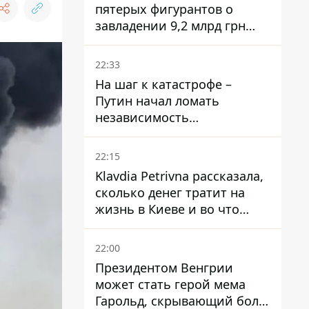
пятерых фигурантов о
завладении 9,2 млрд грн
ПриватБанка направили в
суд
22:33
На шаг к катастрофе –
Путин начал ломать
независимость
собственного Центробанка,
заставив снизить базовую
22:15
ставку
Klavdia Petrivna рассказала,
сколько денег тратит на
жизнь в Киеве и во что
вкладывает миллионы
22:00
Президентом Венгрии
может стать герой мема
Гарольд, скрывающий боль