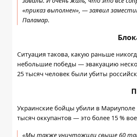
завалы. И очень жаль, что это всё со
«приказ выполнен», — заявил замести
Паламар.
Блок
Ситуация такова, какую раньше никогд
небольшие победы — эвакуацию нескол
25 тысяч человек были убиты российс
П
Украинские бойцы убили в Мариуполе 
тысяч оккупантов — это более 15 % во
«Мы также уничтожили свыше 60 танко