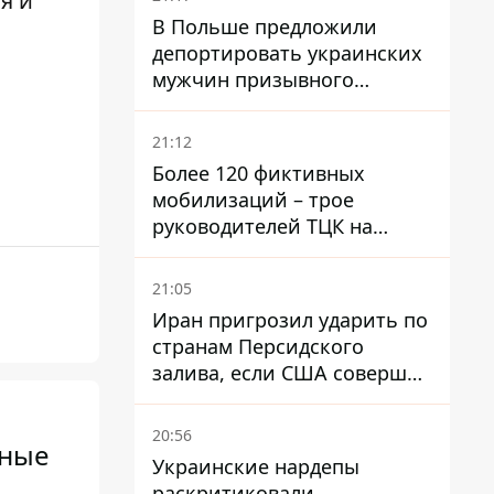
я и
В Польше предложили
депортировать украинских
мужчин призывного
возраста - кого это может
затронуть
21:12
Более 120 фиктивных
мобилизаций – трое
руководителей ТЦК на
Волыни и Буковине
получили подозрения за
21:05
фейковые отчеты
Иран пригрозил ударить по
странам Персидского
залива, если США совершат
хотя бы одну атаку - Reuters
20:56
вные
Украинские нардепы
раскритиковали