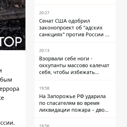
миллионов, но удары ВСУ
изменили ситуацию
20:27
Сенат США одобрил
законопроект об "адских
санкциях" против России и
Ирана
20:13
Взорвали себе ноги -
оккупанты массово калечат
и
себя, чтобы избежать
штурмов - ГУР
юбым
террора
19:58
На Запорожье РФ ударила
же
по спасателям во время
ликвидации пожара – двое
раненых
ссии.
19:56