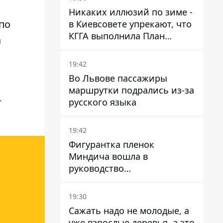
Никаких иллюзий по зиме -
по
в Киевсовете упрекают, что
КГГА выполнила План
а
устойчивости на 20%
19:42
Во Львове пассажиры
маршрутки подрались из-за
-
русского языка
19:42
Фигурантка пленок
Миндича вошла в
руководство
стратегического
госпредприятия - работала
19:30
в Энергоатоме и была
Сажать надо не молодые, а
заместителем Галущенко
уже взрослые деревья, а это