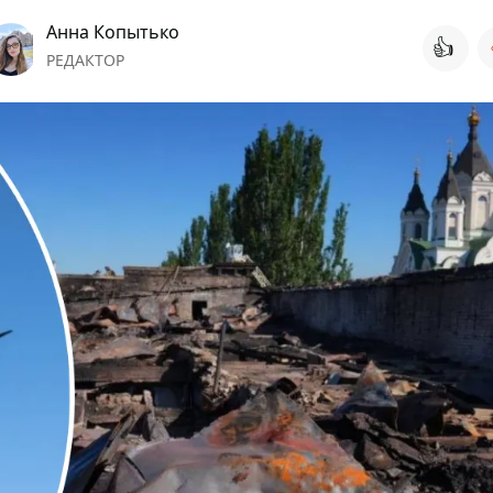
Анна Копытько
👍
РЕДАКТОР