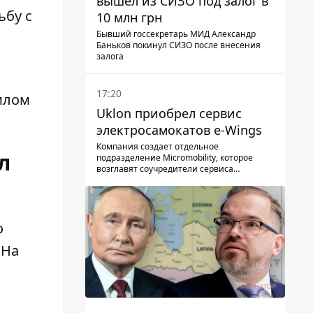
вышел из СИЗО под залог в
ьбу с
10 млн грн
Бывший госсекретарь МИД Александр
Баньков покинул СИЗО после внесения
залога
17:20
илом
Uklon приобрел сервис
электросамокатов e-Wings
Компания создает отдельное
л
подразделение Micromobility, которое
возглавят соучредители сервиса
самокатов.
о
 На