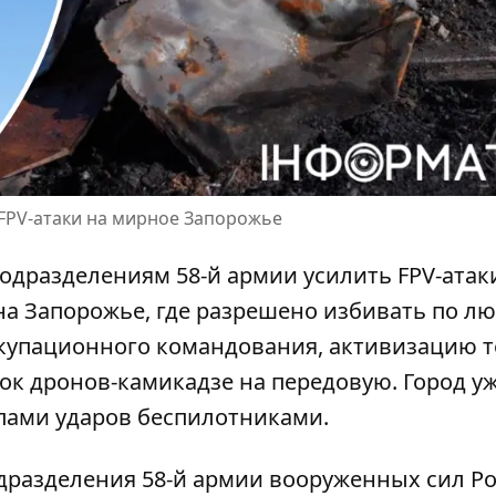
 FPV-атаки на мирное Запорожье
одразделениям 58-й армии усилить FPV-атак
на Запорожье, где разрешено
избивать по л
ккупационного командования, активизацию 
ок дронов-камикадзе на передовую. Город у
пами ударов беспилотниками.
разделения 58-й армии вооруженных сил Ро