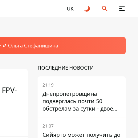
UK
🔎 Ольга Стефанишина
ПОСЛЕДНИЕ НОВОСТИ
21:19
 FPV-
Днепропетровщина
подверглась почти 50
обстрелам за сутки - двое
погибших, шесть
пострадавших
21:07
Сийярто может получить до