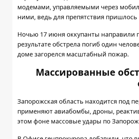
модемами, управляемыми через мобиль
ними, ведь для препятствия пришлось 
Ночью 17 июня оккупанты направили п
результате обстрела погиб один челов
доме загорелся масштабный пожар.
Массированные обст
Запорожская область находится под п
применяют авиабомбы, дроны, реактив
этом фоне
массовые удары по Запоро
В Офисе генпрокурора добавили, что в