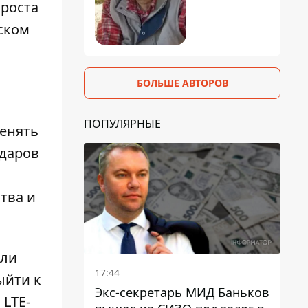
 роста
жском
БОЛЬШЕ АВТОРОВ
ПОПУЛЯРНЫЕ
енять
ударов
тва и
ели
17:44
ыйти к
Экс-секретарь МИД Баньков
 LTE-