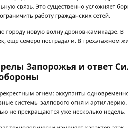
ную связь. Это существенно усложняет бор
ограничить работу гражданских сетей.
о городу новую волну дронов-камикадзе. В
ек, еще семеро пострадали. В трехэтажном ж
релы Запорожья и ответ Си
обороны
ерекрестным огнем: оккупанты одновременн
ные системы залпового огня и артиллерию.
жью
не прекращаются уже несколько недель.
раг технологически изменяет характер атак,