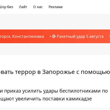
Шоу-биз
Лайт
О нас
Реклама
торск, Константиновка
🔴 Ракетный удар 5 августа
овать террор в Запорожье с помощью
и приказ усилить удары беспилотниками по
ещают увеличить поставки камикадзе