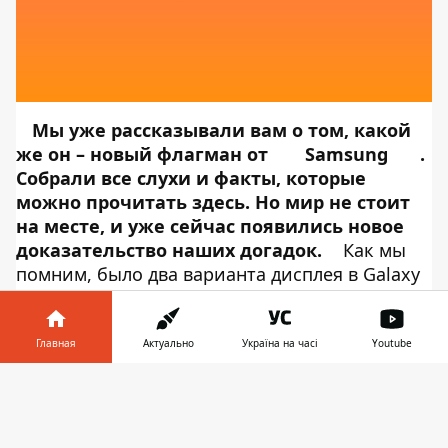
Мы уже рассказывали вам о том, какой
же он – новый флагман от
Samsung
.
Собрали все слухи и факты, которые
можно
прочитать здесь
. Но мир не стоит
на месте, и уже сейчас появились новое
доказательство наших догадок.
Как мы
помним, было два варианта дисплея в Galaxy
Note 10. Благодаря
TechTalkTV
Информатор Tech
может подтвердить
несколько слухов об этом смартфоне. На
Главная
Актуально
Україна на часі
Youtube
снимках видно большую версию телефона,
Информатор в
Galaxy Note 10+. А это значит, что про версию
Скачать
телефоне
👉
Pro можно забыть, хотя это просто название,
а внутренне он может отличаться от версии