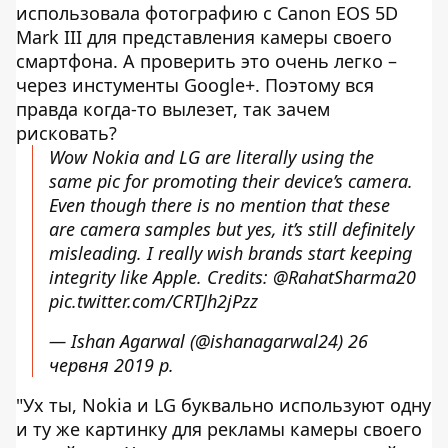
использовала фотографию с Canon EOS 5D
Mark III для представления камеры своего
смартфона. А проверить это очень легко –
через инстументы Google+. Поэтому вся
правда когда-то вылезет, так зачем
рисковать?
Wow Nokia and LG are literally using the
same pic for promoting their device’s camera.
Even though there is no mention that these
are camera samples but yes, it’s still definitely
misleading. I really wish brands start keeping
integrity like Apple. Credits:
@RahatSharma20
pic.twitter.com/CRTJh2jPzz
— Ishan Agarwal (@ishanagarwal24)
26
червня 2019 р.
"Ух ты, Nokia и LG буквально используют одну
и ту же картинку для рекламы камеры своего