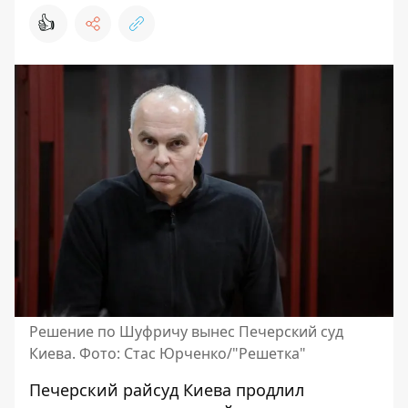
👍
Решение по Шуфричу вынес Печерский суд
Киева. Фото: Стас Юрченко/"Решетка"
Печерский райсуд Киева продлил