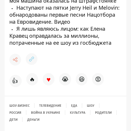
моя машина оказалась на штрафстоянке
Наступают на пятки Jerry Heil и Melovin:
обнародованы первые песни Нацотбора
на Евровидение. Видео
Я лишь являюсь лицом: как Елена
Кравец оправдалась за миллионы,
потраченные на ее шоу из госбюджета
♥
🔥
😭
😆
😡
👍
ШОУ-БИЗНЕС
ТЕЛЕВИДЕНИЕ
ЕДА
ШОУ
РОССИЯ
ВОЙНА В УКРАИНЕ
КУЛЬТУРА
РОДИТЕЛИ
ДЕТИ
ДЕНЬГИ