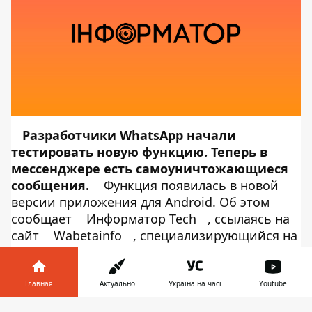
Разработчики WhatsApp начали
тестировать новую функцию. Теперь в
месcенджере есть самоуничтожающиеся
сообщения.
Функция появилась в новой
версии приложения для Android. Об этом
сообщает
Информатор Tech
, ссылаясь на
сайт
Wabetainfo
, специализирующийся на
новостях об обновлениях приложений.
Сейчас новая функция доступна для бета-
тестирования. Пока в приложении можно
Главная
Актуально
Україна на часі
Youtube
настроить 2 позиции таймера: сообщения