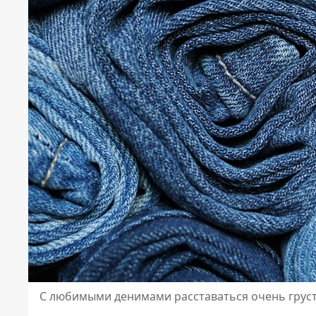
С любимыми денимами расставаться очень грустн