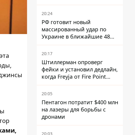
Россией
20:24
РФ готовит новый
массированный удар по
Украине в ближайшие 48
часов – разведка США
20:17
эта
Штиллерман опроверг
оды,
фейки и установил дедлайн,
 джинсы
когда Freyja от Fire Point
полноценно заработает
против баллистики
20:05
Пентагон потратит $400 млн
на лазеры для борьбы с
вы
дронами
тор
ками,
20:03