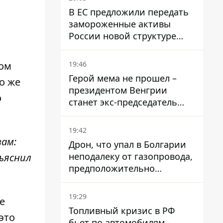
В ЕС предложили передать
замороженные активы
России новой структуре
блока
19:46
ром
Герой мема не прошел –
о же
президентом Венгрии
о
станет экс-председатель
Верховного Суда, которого
критиковал Орбан.
19:42
вам:
Дрон, что упал в Болгарии
неподалеку от газопровода,
бъяснил
предположительно
украинский - Минобороны
страны
19:29
е
Топливный кризис в РФ
это
бьет по автомобилям –