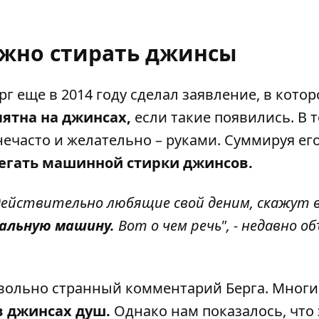
ужно стирать джинсы
рг еще в 2014 году сделал заявление, в кото
ятна на джинсах,
если такие появились. В т
ечасто и желательно – руками. Суммируя ег
егать машинной стирки джинсов.
ействительно любящие свой деним, скажут 
ральную машину.
Вот о чем речь", - недавно о
вольно странный комментарий Берга. Многи
 джинсах душ.
Однако нам показалось, что 