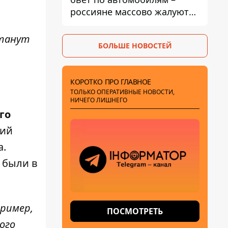
россияне массово жалуются
на поломки из-за
некачественного бензина
станут
БОЛЬШЕ НОВОСТЕЙ
КОРОТКО ПРО ГЛАВНОЕ
ТОЛЬКО ОПЕРАТИВНЫЕ НОВОСТИ,
НИЧЕГО ЛИШНЕГО
го
щий
а.
 были в
пример,
ПОСМОТРЕТЬ
ого