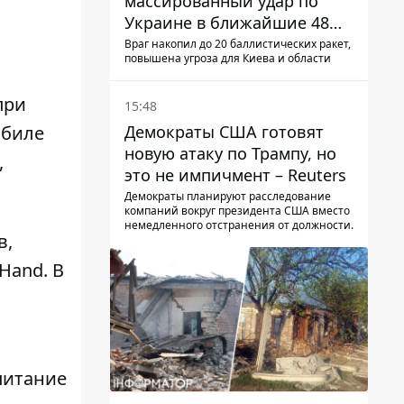
массированный удар по
Украине в ближайшие 48
часов – разведка США
Враг накопил до 20 баллистических ракет,
повышена угроза для Киева и области
при
15:48
обиле
Демократы США готовят
новую атаку по Трампу, но
​
это не импичмент – Reuters
Демократы планируют расследование
компаний вокруг президента США вместо
немедленного отстранения от должности.
в,
Hand. В
питание