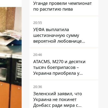
Уганде провели чемпионат
по распитию пива
20:55
УЕФА выплатила
шестизначную сумму
вероятной любовнице
Инфантино - The Telegraph
20:46
ATACMS, M270 и десятки
тысяч боеприпасов –
Украина приобрела у
Турции мощный пакет
вооружения
20:36
Зеленский заявил, что
Украина не покинет
Донбасс ради мира с