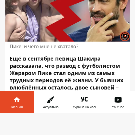
Пике: и чего мне не хватало?
Ещё в сентябре певица Шакира
рассказала, что
развод
с футболистом
Жераром Пике стал одним из самых
трудных периодов её жизни. У бывших
влюблённых осталось двое сыновей –
Милан и Саша. Но жизнь
продолжается, и разведённые Шакира
Главная
Актуально
Україна на часі
Youtube
и Пике снова встретились. Правда, на
бейсбольном турнире, в котором
Информатор в
Скачать
участвовал их старший сын Милан.
телефоне
👉