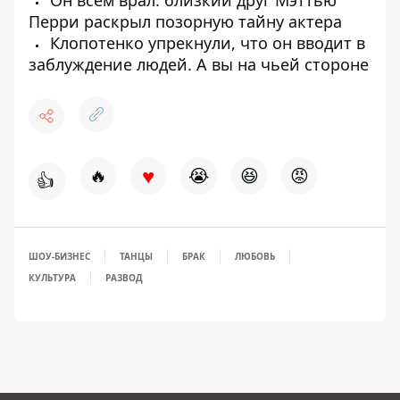
Он всем врал: близкий друг Мэттью
Перри раскрыл позорную тайну актера
Клопотенко упрекнули, что он вводит в
заблуждение людей. А вы на чьей стороне
♥
🔥
😭
😆
😡
👍
ШОУ-БИЗНЕС
ТАНЦЫ
БРАК
ЛЮБОВЬ
КУЛЬТУРА
РАЗВОД