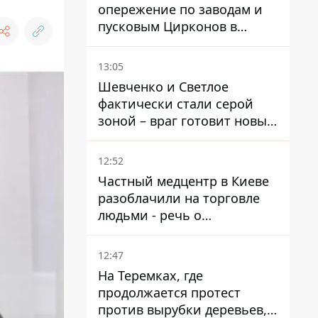
опережение по заводам и
пусковым Цирконов в
России
13:05
Шевченко и Светлое
фактически стали серой
зоной – враг готовит новые
атаки на Добропольском
направлении
12:52
Частный медцентр в Киеве
разоблачили на торговле
людьми - речь о
суррогатном материнстве
12:47
На Теремках, где
продолжается протест
против вырубки деревьев,