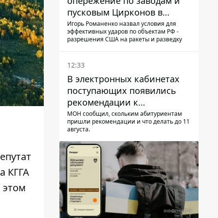
опережение по заводам и
пусковым Цирконов в
России
Игорь Романенко назвал условия для
эффективных ударов по объектам РФ -
разрешения США на ракеты и разведку
12:33
В электронных кабинетах
поступающих появились
рекомендации к
зачислению на бакалавриат
МОН сообщил, скольким абитуриентам
пришли рекомендации и что делать до 11
и в магистратуру – что
августа.
нужно успеть до 11 августа
епутат
а КГГА
б этом