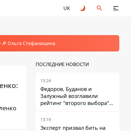
UK
🔎 Ольга Стефанишина
ПОСЛЕДНИЕ НОВОСТИ
13:24
енко:
Федоров, Буданов и
Залужный возглавили
рейтинг "второго выбора"
ленко
украинцев - опрос показал
альтернативные симпатии
13:19
Эксперт призвал бить на