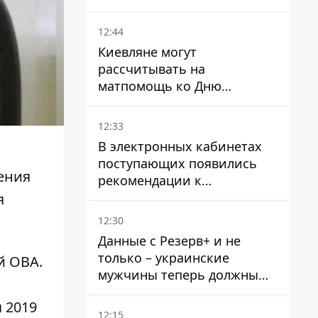
произошла стычка со
спецназом полиции
12:44
Киевляне могут
рассчитывать на
матпомощь ко Дню
независимости - кому ее
дадут
12:33
В электронных кабинетах
поступающих появились
ения
рекомендации к
зачислению на бакалавриат
я
и в магистратуру – что
12:30
нужно успеть до 11 августа
Данные с Резерв+ и не
только – украинские
й ОВА.
мужчины теперь должны
доказать непригодность к
 2019
службе, чтобы получить
12:15