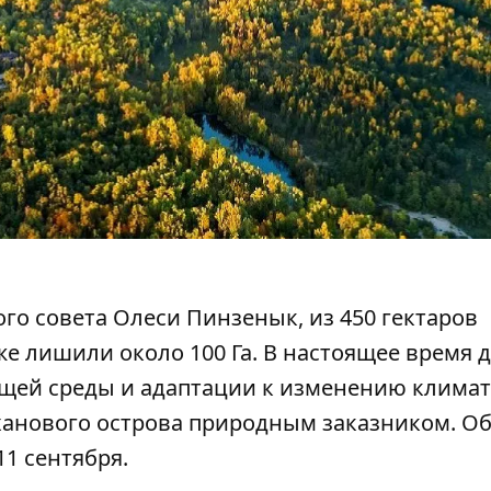
ого совета Олеси Пинзенык, из 450 гектаров
е лишили около 100 Га. В настоящее время д
щей среды и адаптации к изменению климат
ханового острова природным заказником
. О
11 сентября.