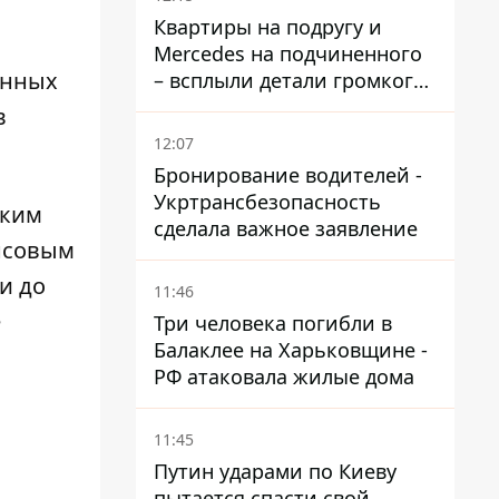
временную защиту ЕС
Квартиры на подругу и
Mercedes на подчиненного
енных
– всплыли детали громкого
дела НАБУ против
в
Стефанишиной
12:07
Бронирование водителей -
Укртрансбезопасность
ским
сделала важное заявление
нсовым
и до
11:46
е
Три человека погибли в
Балаклее на Харьковщине -
РФ атаковала жилые дома
11:45
Путин ударами по Киеву
пытается спасти свой