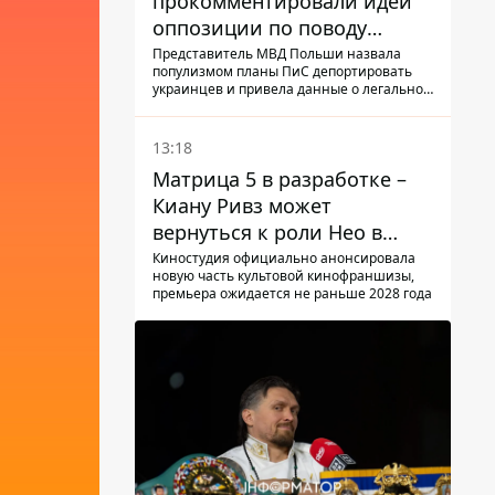
прокомментировали идеи
оппозиции по поводу
депортации украинских
Представитель МВД Польши назвала
популизмом планы ПиС депортировать
мужчин - абсурд и популизм
украинцев и привела данные о легальной
занятости
13:18
Матрица 5 в разработке –
Киану Ривз может
вернуться к роли Нео в
пятой части
Киностудия официально анонсировала
новую часть культовой кинофраншизы,
премьера ожидается не раньше 2028 года