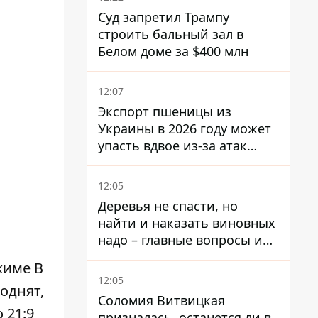
Суд запретил Трампу
строить бальный зал в
Белом доме за $400 млн
12:07
Экспорт пшеницы из
Украины в 2026 году может
упасть вдвое из-за атак
россиян по портам
12:05
Деревья не спасти, но
найти и наказать виновных
надо – главные вопросы и
выводы из конфликта на
жиме В
Теремках
12:05
однят,
Соломия Витвицкая
 21:9
призналась, останется ли в