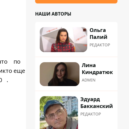
НАШИ АВТОРЫ
Ольга
Палий
РЕДАКТОР
что
по
Лина
никто еще
Киндратюк
0
.
ADMIN
Эдуард
Бакканский
РЕДАКТОР