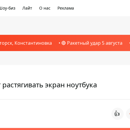
Шоу-биз
Лайт
О нас
Реклама
торск, Константиновка
🔴 Ракетный удар 5 августа
растягивать экран ноутбука
👍