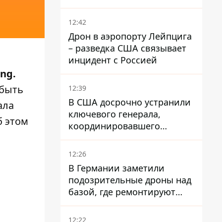
опаздывают более чем на
12 часов
12:42
Дрон в аэропорту Лейпцига
– разведка США связывает
инцидент с Россией
ng.
 быть
12:39
В США досрочно устранили
ала
ключевого генерала,
б этом
координировавшего
поддержку Украины -
причину умалчивают
12:26
В Германии заметили
подозрительные дроны над
базой, где ремонтируют
Patriot - СМИ
12:22