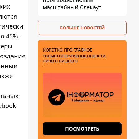
ких
масштабный блекаут
ляются
тически
БОЛЬШЕ НОВОСТЕЙ
о 45% -
теры
КОРОТКО ПРО ГЛАВНОЕ
создание
ТОЛЬКО ОПЕРАТИВНЫЕ НОВОСТИ,
НИЧЕГО ЛИШНЕГО
енные
акже
альных
ebook
ПОСМОТРЕТЬ