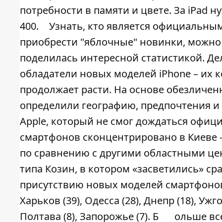
потребности в памяти и цвете. За
iPad
ну
400.
Узнать, кто является официальным
приобрести "яблочные" новинки, можно
поделилась интересной статистикой. Дел
обладатели новых моделей iPhone – их к
продолжает расти. На основе обезличенн
определили географию, предпочтения и
Apple, который не смог дождаться офиц
смартфонов сконцентрировано в Киеве –
по сравнению с другими областными цен
типа Козин, в котором «засветились» сра
присутствию новых моделей смартфонов 
Харьков (39), Одесса (28), Днепр (18), Ужго
Полтава (8), Запорожье (7). Б
ольше вс