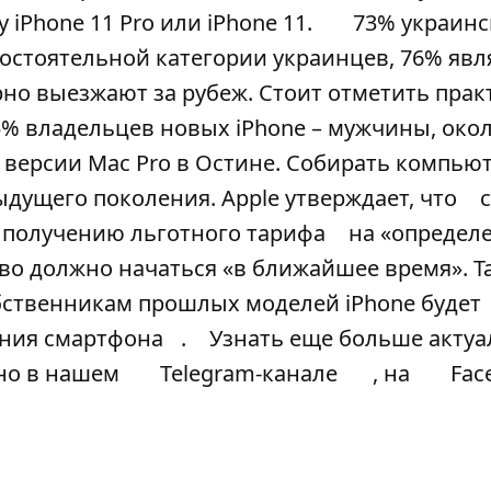
у iPhone 11 Pro или iPhone 11.
73% украинс
остоятельной категории украинцев, 76% яв
но выезжают за рубеж. Стоит отметить прак
5% владельцев новых iPhone – мужчины, окол
 версии Mac Pro в Остине. Собирать компью
дыдущего поколения. Apple утверждает, что
 получению льготного тарифа
на «определ
о должно начаться «в ближайшее время». Т
обственникам прошлых моделей iPhone будет
ения смартфона
.
Узнать еще больше акту
но в нашем
Telegram-канале
, на
Fac