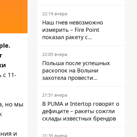
раскрыли детали
22:19 вчера
Наш гнев невозможно
измерить – Fire Point
показал ракету с
загадочной отметкой 723
le.
т
22:05 вчера
Польша после успешных
жи
раскопок на Волыни
 с 11-
захотела провести
эксгумацию в новых местах
21:51 вчера
В PUMA и Intertop говорят о
а, но мы
дефиците – ракеты сожгли
к
склады известных брендов
ания и
21:35 вчера