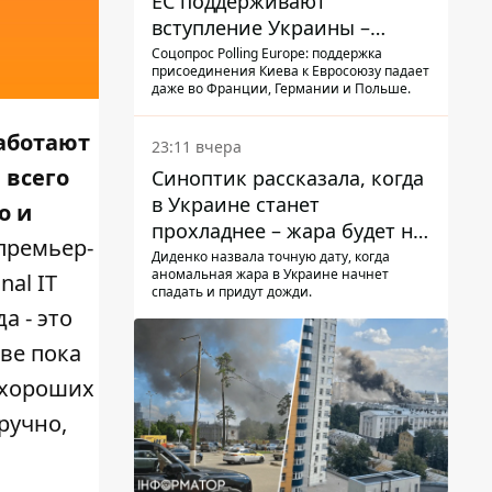
ЕС поддерживают
вступление Украины –
результаты опроса
Соцопрос Polling Europe: поддержка
присоединения Киева к Евросоюзу падает
даже во Франции, Германии и Польше.
работают
23:11 вчера
 всего
Синоптик рассказала, когда
в Украине станет
о и
прохладнее – жара будет не
премьер-
долго
Диденко назвала точную дату, когда
аномальная жара в Украине начнет
al IT
спадать и придут дожди.
а - это
тве пока
е хороших
ручно,