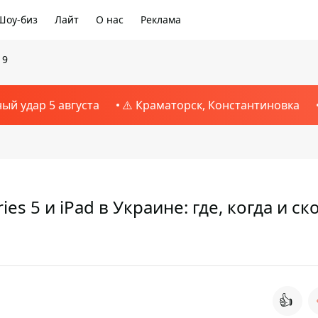
Шоу-биз
Лайт
О нас
Реклама
19
ный удар 5 августа
⚠️ Краматорск, Константиновка
es 5 и iPad в Украине: где, когда и ск
👍