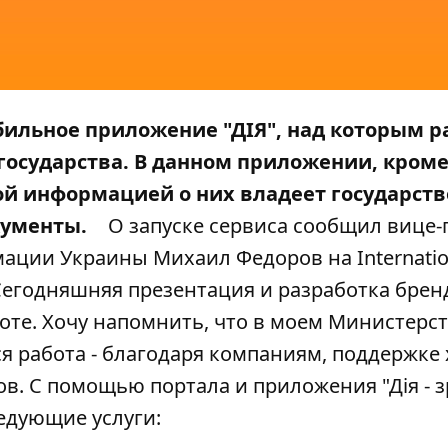
бильное приложение "ДІЯ", над которым 
государства. В данном приложении, кроме
кой информацией о них владеет государств
кументы.
О запуске сервиса сообщил вице-
ции Украины Михаил Федоров на Internation
"Сегодняшняя презентация и разработка бренд
боте. Хочу напомнить, что в моем Министерс
ся работа - благодаря компаниям, поддержк
ов. С помощью портала и приложения "Дія - з
едующие услуги: