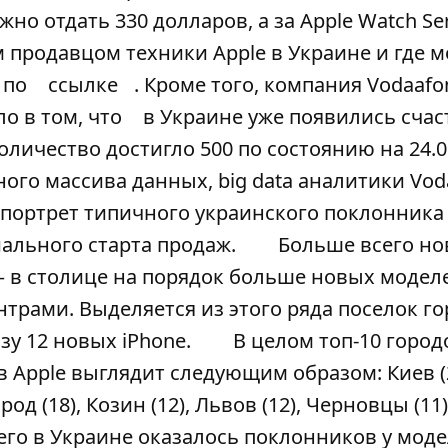
жно отдать 330 долларов, а за
Apple Watch Ser
 продавцом техники Apple в Украине и где 
 по
ссылке
. Кроме того, компания Vodaafo
о в том, что
в Украине уже появились сча
оличество достигло 500 по состоянию на 24.0
ого массива данных, big data аналитики Vod
 портрет типичного украинского поклонника
иального старта продаж.
Больше всего н
 в столице на порядок больше новых моделе
трами. Выделяется из этого ряда поселок го
зу 12 новых iPhone.
В целом топ-10 город
Apple выглядит следующим образом: Киев (2
род (18), Козин (12), Львов (12), Черновцы (11)
его в Украине оказалось поклонников у мод