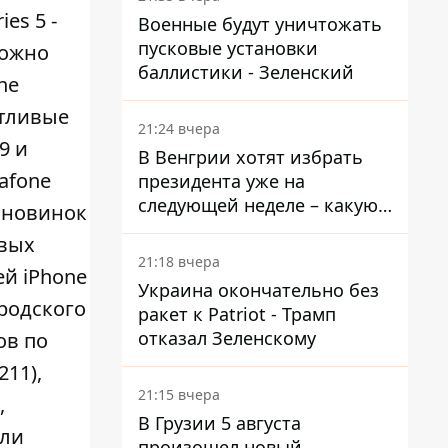
ies 5
-
Военные будут уничтожать
пусковые установки
можно
баллистики - Зеленский
ne
стливые
21:24 вчера
9 и
В Венгрии хотят избрать
afone
президента уже на
следующей неделе – какую
 новинок
дату предлагают
овых
21:18 вчера
й iPhone
Украина окончательно без
родского
ракет к Patriot - Трамп
отказал Зеленскому
ов по
11),
21:15 вчера
,
В Грузии 5 августа
ели
произошел новый