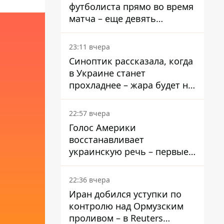
футболиста прямо во время
матча – еще девять
пострадали
23:11 вчера
Синоптик рассказала, когда
в Украине станет
прохладнее – жара будет не
долго
22:57 вчера
Голос Америки
восстанавливает
украинскую речь – первые
эфиры ожидаются на
следующей неделе
22:36 вчера
Иран добился уступки по
контролю над Ормузским
проливом – в Reuters