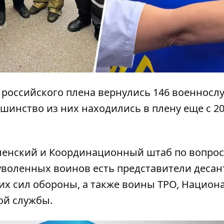
 российского плена вернулись
146 военносл
шинство из них находились в плену еще с 2
ленский и Координационный штаб по вопро
воленных воинов есть представители десан
х сил обороны, а также воины ТРО, Национ
ой службы.