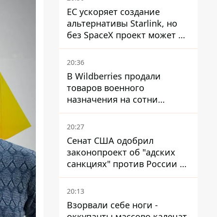
ЕС ускоряет создание
альтернативы Starlink, но
без SpaceX проект может не
обойтись
20:36
В Wildberries продали
товаров военного
назначения на сотни
миллионов, но удары ВСУ
изменили ситуацию
20:27
Сенат США одобрил
законопроект об "адских
санкциях" против России и
Ирана
20:13
Взорвали себе ноги -
оккупанты массово калечат