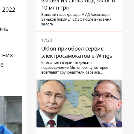
вышел из СИЗО под залог в
10 млн грн
 2022
Бывший госсекретарь МИД Александр
Баньков покинул СИЗО после внесения
залога
знь
17:20
Uklon приобрел сервис
 них
электросамокатов e-Wings
Компания создает отдельное
ые
подразделение Micromobility, которое
возглавят соучредители сервиса
самокатов.