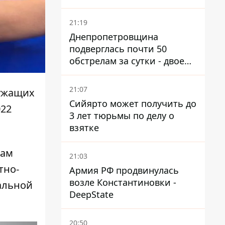
21:19
Днепропетровщина
подверглась почти 50
обстрелам за сутки - двое
погибших, шесть
пострадавших
21:07
ужащих
Сийярто может получить до
022
3 лет тюрьмы по делу о
взятке
сам
21:03
тно-
Армия РФ продвинулась
возле Константиновки -
альной
DeepState
20:50