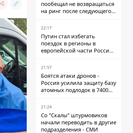
пообещал не возвращаться
на ринг после следующего
боя
22:17
Путин стал избегать
поездок в регионы в
европейской части России,
куда регулярно долетают
дроны
21:57
Боятся атаки дронов -
Россия усилила защиту базу
атомных подлодок в 7400
км от Украины
21:24
Со "Скалы" штурмовиков
начали переводить в другие
подразделения - СМИ