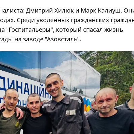
налиста: Дмитрий Хилюк и Марк Калиуш. Он
годах. Среди уволенных гражданских гражда
на "Госпитальеры", который спасал жизнь
ады на заводе "Азовсталь".