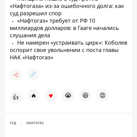
«Нафтогаза» из-за ошибочного долга: как
суд разрешил спор
«Нафтогаз» требует от РФ 10
миллиардов долларов: в Гааге начались
слушания дела
Не намерен «устраивать цирк»: Коболев
оспорит свое увольнении с поста главы
НАК «Нафтогаз»
♥
🔥
😭
😆
😡
👍
СУД
НАФТОГАЗ