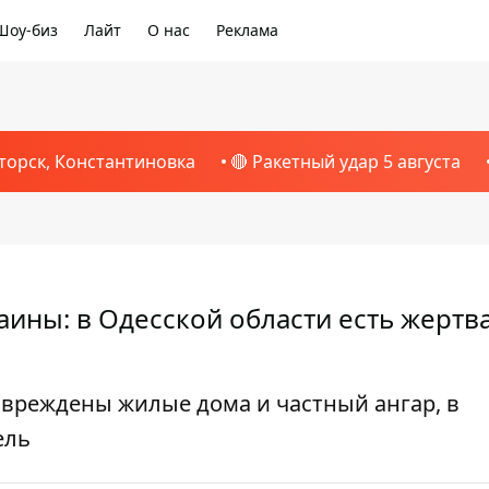
Шоу-биз
Лайт
О нас
Реклама
торск, Константиновка
🔴 Ракетный удар 5 августа
аины: в Одесской области есть жертва
овреждены жилые дома и частный ангар, в
ель