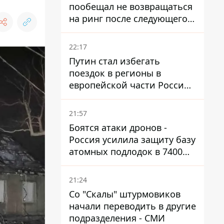
пообещал не возвращаться
на ринг после следующего
боя
22:17
Путин стал избегать
поездок в регионы в
европейской части России,
куда регулярно долетают
дроны
21:57
Боятся атаки дронов -
Россия усилила защиту базу
атомных подлодок в 7400
км от Украины
21:24
Со "Скалы" штурмовиков
начали переводить в другие
подразделения - СМИ