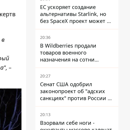
ЕС ускоряет создание
жертв
альтернативы Starlink, но
без SpaceX проект может не
обойтись
20:36
 в
В Wildberries продали
товаров военного
рый
назначения на сотни
миллионов, но удары ВСУ
", –
изменили ситуацию
20:27
Сенат США одобрил
законопроект об "адских
санкциях" против России и
Ирана
20:13
Взорвали себе ноги -
оккупанты массово калечат