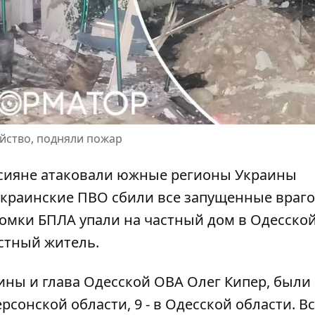
йство, подняли пожар
сияне атаковали южные регионы
Украины
украинские ПВО сбили все запущенные враг
ломки БПЛА упали на частный дом в Одесско
естный житель.
ны и глава Одесской ОВА Олег Кипер,
были
ерсонской области, 9 - в Одесской области. В