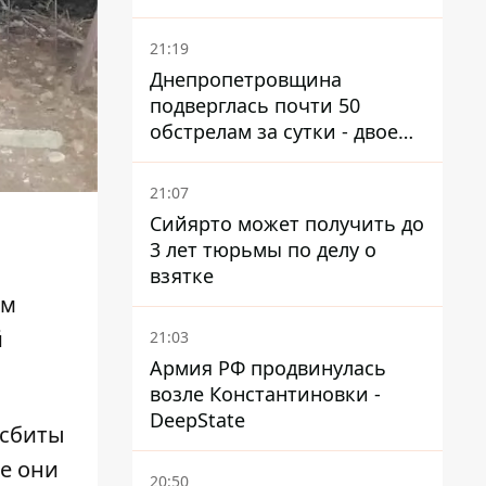
21:19
Днепропетровщина
подверглась почти 50
обстрелам за сутки - двое
погибших, шесть
пострадавших
21:07
Сийярто может получить до
3 лет тюрьмы по делу о
взятке
ом
й
21:03
Армия РФ продвинулась
возле Константиновки -
DeepState
 сбиты
се они
20:50