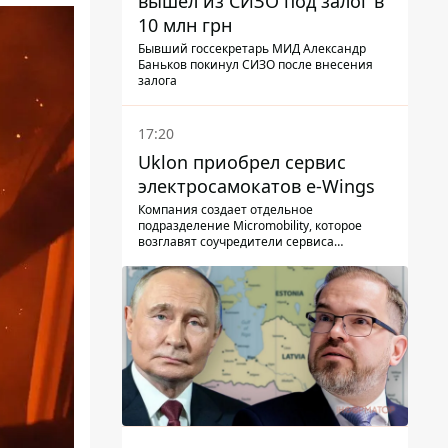
вышел из СИЗО под залог в
10 млн грн
Бывший госсекретарь МИД Александр
Баньков покинул СИЗО после внесения
залога
17:20
Uklon приобрел сервис
электросамокатов e-Wings
Компания создает отдельное
подразделение Micromobility, которое
возглавят соучредители сервиса
самокатов.