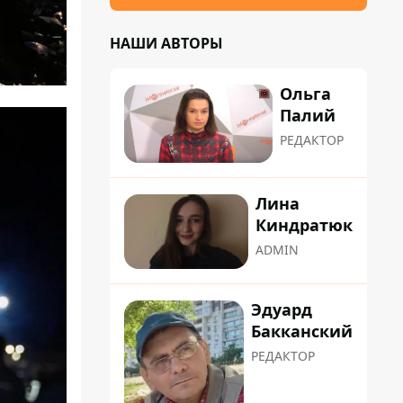
НАШИ АВТОРЫ
Ольга
Палий
РЕДАКТОР
Лина
Киндратюк
ADMIN
Эдуард
Бакканский
РЕДАКТОР