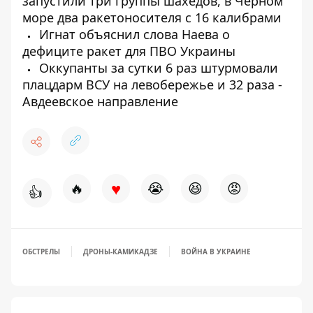
запустили три группы шахедов, в Черном
море два ракетоносителя с 16 калибрами
Игнат объяснил слова Наева о
дефиците ракет для ПВО Украины
Оккупанты за сутки 6 раз штурмовали
плацдарм ВСУ на левобережье и 32 раза -
Авдеевское направление
♥
🔥
😭
😆
😡
👍
ОБСТРЕЛЫ
ДРОНЫ-КАМИКАДЗЕ
ВОЙНА В УКРАИНЕ