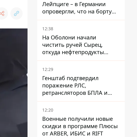
Лейпциге – в Германии
опровергли, что на борту
украинского самолета были
оружие и боеприпасы
12:38
На Оболони начали
чистить ручей Сырец,
откуда нефтепродукты
попадали в озера
12:29
Генштаб подтвердил
поражение РЛС,
ретрансляторов БПЛА и
других военных объектов
РФ в Крыму и на юге
12:20
Военные получили новые
скидки в программе Плюсы
от ARBER, ИБИС и RIFT