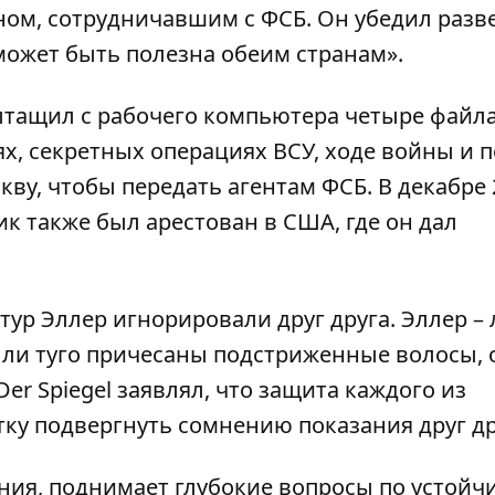
ом, сотрудничавшим с ФСБ. Он убедил разв
ожет быть полезна обеим странам».
ытащил с рабочего компьютера четыре файла
х, секретных операциях ВСУ, ходе войны и 
скву, чтобы передать агентам ФСБ. В декабре 
ик также был арестован в США, где он дал
тур Эллер игнорировали друг друга. Эллер –
были туго причесаны подстриженные волосы, 
er Spiegel заявлял, что защита каждого из
ку подвергнуть сомнению показания друг др
ния, поднимает глубокие вопросы по устойч