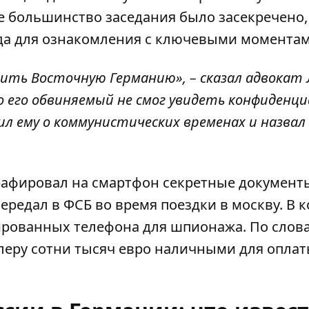
е большинство заседания было засекречено,
да для ознакомления с ключевыми моментам
ить Восточную Германию», – сказал адвокат 
 его обвиняемый не смог увидеть конфиденц
л ему о коммунистических временах и назвал
рафировал на смартфон секретные документ
ередал в ФСБ во время поездки в москву. В 
ированных телефона для шпионажа. По слов
леру сотни тысяч евро наличными для оплаты