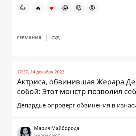
♥
👍
🔥
😭
😆
😡
ГЕРМАНИЯ
СУД
17:37, 14 декабря 2023
Актриса, обвинившая Жерара Де
собой: Этот монстр позволил се
Депардье опроверг обвинения в изнас
Мария Майборода
ЖУРНАЛИСТ