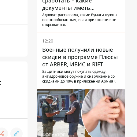
сработать – какие
документы иметь
мужчинам, чтобы не
Адвокат рассказала, какие бумаги нужны
военнообязанным, если приложение не
попасть в ТЦК
открывается.
12:20
Военные получили новые
скидки в программе Плюсы
от ARBER, ИБИС и RIFT
Защитники могут покупать одежду,
антидроновое оружие и снаряжение со
с
скидками до 40% в приложении Армия+.