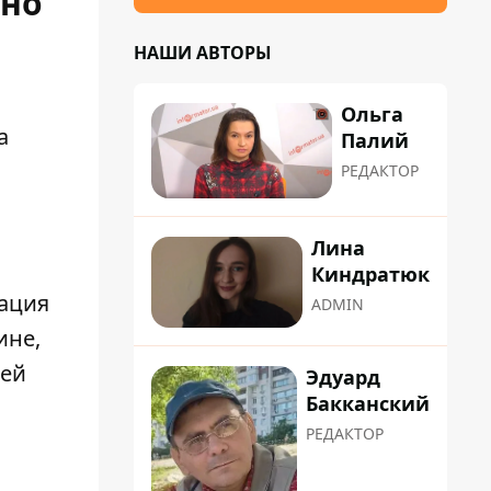
тно
НАШИ АВТОРЫ
Ольга
а
Палий
РЕДАКТОР
Лина
Киндратюк
уация
ADMIN
ине,
шей
Эдуард
Бакканский
РЕДАКТОР