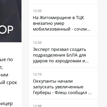
12:20
На Житомирщине в ТЦК
внезапно умер
мобилизованный - сочли
годным и сразу
остановилось сердце
12:20
Эксперт призвал создать
подразделения БпЛА для
ые по
ударов по аэродромам и
составам КАБ врага
е,
ании
12:10
Оккупанты начали
ый срок
запускать увеличенные
Герберы - Флеш сообщил о
новой модификации дрона
фицер
12:08