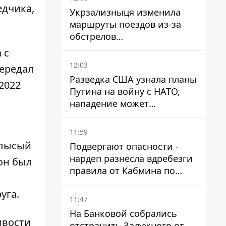
едчика,
Укрзализныця изменила
маршруты поездов из-за
обстрелов
Днепропетровщины,
 с
Харьковщины и Запорожья
12:03
передал
Разведка США узнала планы
2022
Путина на войну с НАТО,
нападение может
произойти осенью – в WSJ
раскрыли детали
11:59
 лысый
Подвергают опасности -
нардеп разнесла вдребезги
он был
правила от Кабмина по
хранению горючего
уга.
11:47
На Банковой собрались
ивости
отстранить Залужного от