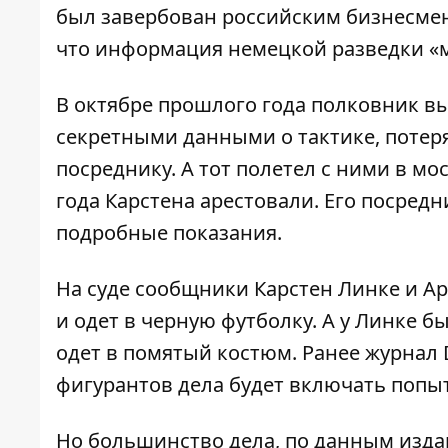
был завербован российским бизнесмен
что информация немецкой разведки «м
В октябре прошлого года полковник в
секретными данными о тактике, потеря
посреднику. А тот полетел с ними в мо
года Карстена арестовали. Его посредн
подробные показания.
На суде сообщники Карстен Линке и Ар
и одет в черную футболку. А у Линке 
одет в помятый костюм. Ранее журнал D
фигурантов дела будет включать попыт
Но большинство дела, по данным изда