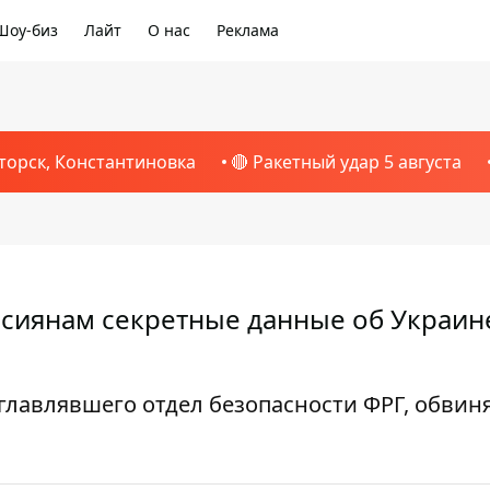
Шоу-биз
Лайт
О нас
Реклама
торск, Константиновка
🔴 Ракетный удар 5 августа
сиянам секретные данные об Украине
главлявшего отдел безопасности ФРГ, обвин