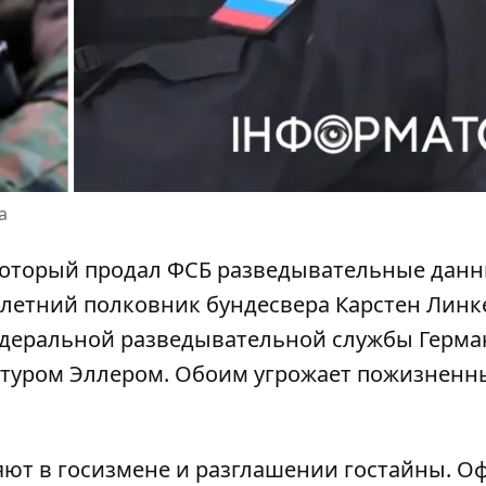
а
который
продал ФСБ разведывательные данн
2-летний полковник бундесвера Карстен Линк
едеральной разведывательной службы Герм
ртуром Эллером. Обоим угрожает пожизненн
ют в госизмене
и разглашении гостайны. О