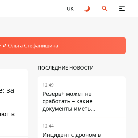
UK
🔎 Ольга Стефанишина
ПОСЛЕДНИЕ НОВОСТИ
12:49
: за
Резерв+ может не
сработать – какие
документы иметь
яют в
мужчинам, чтобы не
попасть в ТЦК
12:44
Инцидент с дроном в