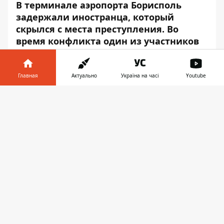
В терминале аэропорта Борисполь
задержали иностранца, который
скрылся с места преступления. Во
время конфликта один из участников
получил ножевое ранение грудной
клетки и скончался на месте.
Главная
Актуально
Україна на часі
Youtube
Об этом
сообщил
глава полиции Киева
Информатор в
Андрей Крищенко, — передаёт
Скачать
телефоне
👉
Информатор
.
Во время патрулирования полицейские
увидели драку мужчин. Они вмешались в
конфликт и задержали активных
участников. Также нашли ещё одного
человека, который лежал на земле без
признаков жизни.
«Тело потерпевшего направили на
проведение судебно-медицинской