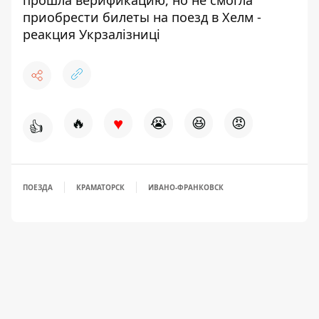
прошла верификацию, но не смогла
приобрести билеты на поезд в Хелм -
реакция Укрзалізниці
♥
🔥
😭
😆
😡
👍
ПОЕЗДА
КРАМАТОРСК
ИВАНО-ФРАНКОВСК