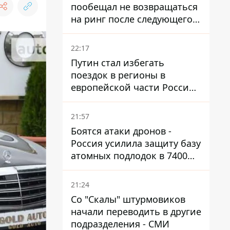
пообещал не возвращаться
на ринг после следующего
боя
22:17
Путин стал избегать
поездок в регионы в
европейской части России,
куда регулярно долетают
дроны
21:57
Боятся атаки дронов -
Россия усилила защиту базу
атомных подлодок в 7400
км от Украины
21:24
Со "Скалы" штурмовиков
начали переводить в другие
подразделения - СМИ