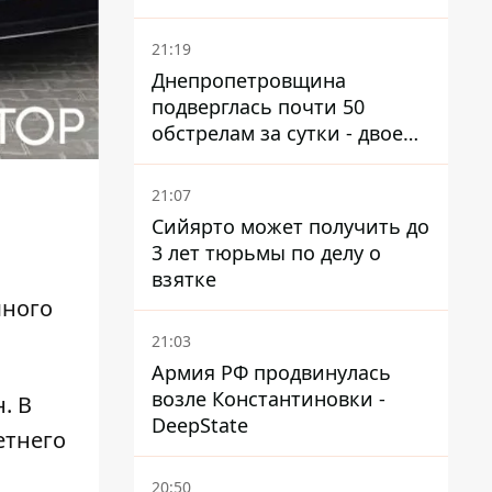
21:19
Днепропетровщина
подверглась почти 50
обстрелам за сутки - двое
погибших, шесть
пострадавших
21:07
Сийярто может получить до
,
3 лет тюрьмы по делу о
взятке
много
21:03
Армия РФ продвинулась
возле Константиновки -
. В
DeepState
етнего
20:50