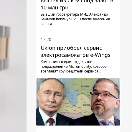
вышел из СИЗО под залог в
10 млн грн
Бывший госсекретарь МИД Александр
Баньков покинул СИЗО после внесения
залога
17:20
Uklon приобрел сервис
электросамокатов e-Wings
Компания создает отдельное
подразделение Micromobility, которое
возглавят соучредители сервиса
самокатов.