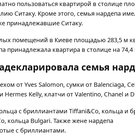
платно пользоваться квартирой в столице п
алию Ситаку. Кроме этого, семья нардепа име
кже принадлежавшие Ситаку.
лых помещений в Киеве площадью 283,5 м кв
а принадлежала квартира в столице на 74,4 
задекларировала семья нар
м от Yves Salomon, сумки от Balenciaga, Cel
и Hermes Kelly, клатчи от Valentino, Chanel и Di
льца с бриллиантами Tiffani&Co, кольца и б
Co, кольца Bulgari. Также жене нардепа
лотые с бриллиантами.