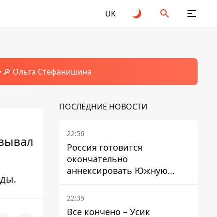
UK
🔎 Ольга Стефанишина
ПОСЛЕДНИЕ НОВОСТИ
22:56
азывал
Россия готовится
окончательно
аннексировать Южную
оды.
Осетию – страны НАТО
обеспокоены
22:35
Все кончено – Усик