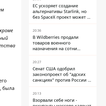
ЕС ускоряет создание
ем
альтернативы Starlink, но
без SpaceX проект может не
обойтись
(кроме
20:36
В Wildberries продали
тный
товаров военного
нтства
назначения на сотни
миллионов, но удары ВСУ
изменили ситуацию
20:27
Сенат США одобрил
законопроект об "адских
санкциях" против России и
его
Ирана
, была
20:13
Взорвали себе ноги -
оккупанты массово калечат