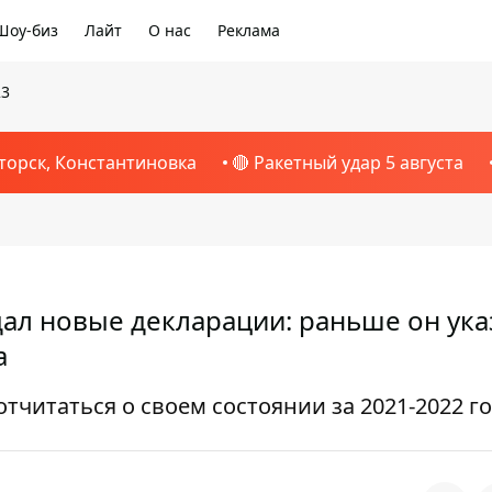
Шоу-биз
Лайт
О нас
Реклама
23
торск, Константиновка
🔴 Ракетный удар 5 августа
ал новые декларации: раньше он ук
а
отчитаться о своем состоянии за 2021-2022 г