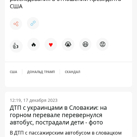
США
♥
🔥
😭
😆
😡
👍
США
ДОНАЛЬД ТРАМП
СКАНДАЛ
12:19, 17 декабря 2023
ДТП с украинцами в Словакии: на
горном перевале перевернулся
автобус, пострадали дети - фото
В ДТП с пассажирским автобусом в словацком