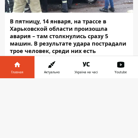
В пятницу, 14 января, на трассе в
Харьковской области произошла
авария – там столкнулись сразу 5
машин. В результате удара пострадали
трое человек, среди них есть
маленькая девочка.
Об этом сообщает
Информатор
со
Главная
Актуально
Україна на часі
Youtube
ссылкой на
пресс-центр
Государственной
Информатор в
службы по чрезвычайным ситуациям.
Скачать
телефоне
👉
Авария произошла утром между селом
Задонецкое и селом Лиман Чугуевского
района. На дороге столкнулись 5
автомобилей: ВАЗ-2106, Daewoo Lanos,
Volkswagen Caddy, Kia Sportage и ТАТА.