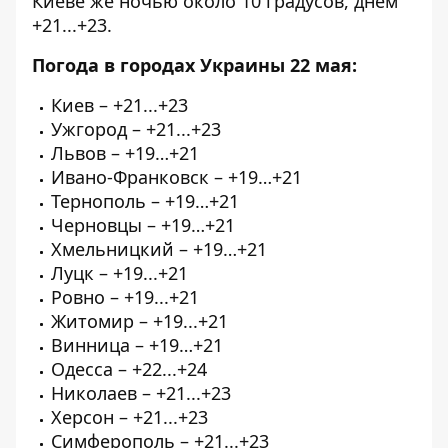
Киеве же ночью около 10 градусов, днем
+21...+23.
Погода в городах Украины 22 мая:
Киев – +21...+23
Ужгород – +21...+23
Львов – +19…+21
Ивано-Франковск – +19…+21
Тернополь – +19…+21
Черновцы – +19…+21
Хмельницкий – +19…+21
Луцк – +19...+21
Ровно – +19...+21
Житомир – +19...+21
Винница – +19…+21
Одесса – +22...+24
Николаев – +21...+23
Херсон – +21...+23
Симферополь – +21...+23