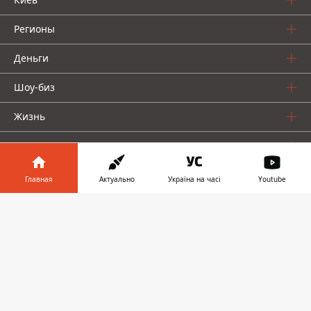
Регионы
Деньги
Шоу-биз
Жизнь
О нас
Главная
Актуально
Україна на часі
Youtube
Информатор в
Скачать
телефоне
👉
Информатор проекты
Столица
Ваши финансы
Авто
Geek
© 2016-2026 Informator