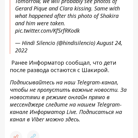
Tomorrow, we will probably see photos of
Gerard Pique and Clara kissing. Same with
what happened after this photo of Shakira
and him were taken.
pic.twitter.com/KfSrfRKodk
— Hindi Silencio (@hindisilencio)
August 24,
2022
Ранее Информатор сообщал, что
дети
после развода остаются с Шакирой
.
Подписывайтесь на наш
Telegram-канал
,
чтобы не пропустить важные новости. За
новостями в режиме онлайн прямо в
мессенджере следите на нашем Telegram-
канале
Информатор Live
. Подписаться на
канал в Viber можно
здесь
.