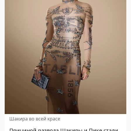
Шакира во всей красе
Причиной развода
Шакиры
и
Пике
стали