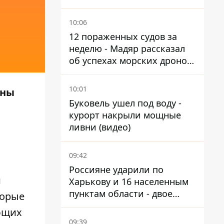
Мариуполь, а местных
оставляют без жилья
10:06
12 пораженных судов за
неделю - Мадяр рассказал
об успехах морских дронов
в Черном и Азовском морях
10:01
ины
Буковель ушел под воду -
О
курорт накрыли мощные
ливни (видео)
09:42
Россияне ударили по
й
Харькову и 16 населенным
пунктам области - двое
торые
погибших
ющих
09:39