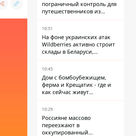
пограничный контроль для
путешественников из
Италии из-за
миграционного конфликта
10:51
На фоне украинских атак
Wildberries активно строит
склады в Беларуси,
Казахстане, Узбекистане
10:45
Дом с бомбоубежищем,
ферма и Крещатик - где и
как сейчас живут
украинские знаменитости
10:29
Россияне массово
переезжают в
оккупированный