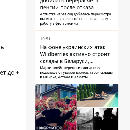
добилась перерасчета
пенсии после отказа
Пенсионного фонда
Артистка через суд добилась пересмотра
выплаты – в расчет не внесли зарплату за
работу в филармонии
10:51
ть
На фоне украинских атак
Wildberries активно строит
склады в Беларуси,
Казахстане, Узбекистане
Маркетплейс переносит логистику
ет до +
подальше от ударов дронов, строя склады
в Минске, Астане и Алматы