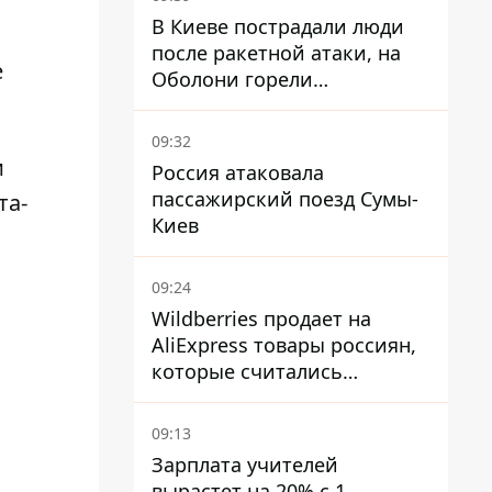
В Киеве пострадали люди
после ракетной атаки, на
е
Оболони горели
резервуары с топливом
09:32
и
Россия атаковала
пассажирский поезд Сумы-
та-
Киев
09:24
Wildberries продает на
AliExpress товары россиян,
которые считались
уничтоженными на складах
09:13
Зарплата учителей
вырастет на 20% с 1