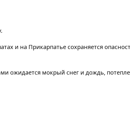
.
патах и на Прикарпатье
сохраняется опаснос
ами ожидается мокрый снег и дождь
, потепле