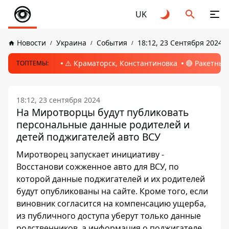
UK
Новости
Украина
События
18:12, 23 Сентября 2024
⚠️ Краматорск, Константиновка
🔴 Ракетный
ТОПТЕМЫ:
18:12, 23 сентября 2024
На Миротворцы будут публиковать
персональные данные родителей и
детей поджигателей авто ВСУ
Миротворец запускает инициативу -
Восстанови сожженное авто для ВСУ, по
которой данные поджигателей и их родителей
будут опубликованы на сайте. Кроме того, если
виновник согласится на компенсацию ущерба,
из публичного доступа уберут только данные
родственников, а информация о поджигателе