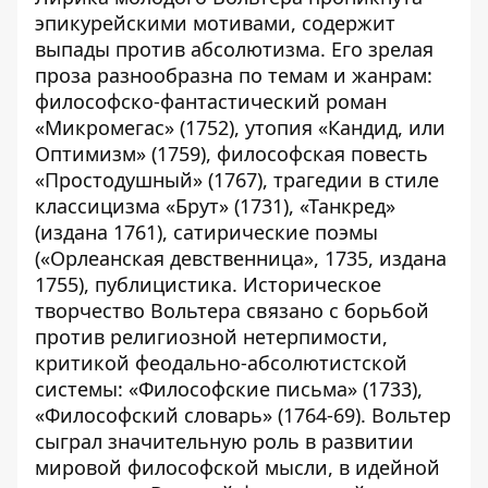
эпикурейскими мотивами, содержит
выпады против абсолютизма. Его зрелая
проза разнообразна по темам и жанрам:
философско-фантастический роман
«Микромегас» (1752), утопия «Кандид, или
Оптимизм» (1759), философская повесть
«Простодушный» (1767), трагедии в стиле
классицизма «Брут» (1731), «Танкред»
(издана 1761), сатирические поэмы
(«Орлеанская девственница», 1735, издана
1755), публицистика. Историческое
творчество Вольтера связано с борьбой
против религиозной нетерпимости,
критикой феодально-абсолютистской
системы: «Философские письма» (1733),
«Философский словарь» (1764-69). Вольтер
сыграл значительную роль в развитии
мировой философской мысли, в идейной