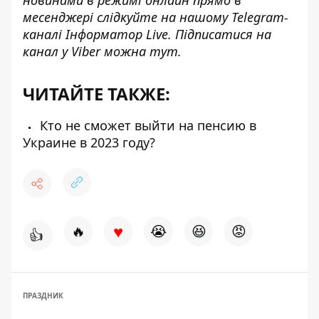
новинами в режимі онлайн прямо в
месенджері слідкуйте на нашому Telegram-
каналі
Інформатор Live
. Підписатися на
канал у Viber можна
тут
.
ЧИТАЙТЕ ТАКЖЕ:
Кто не сможет выйти на пенсию в
Украине в 2023 году?
♥
🔥
😭
😆
😡
👍
ПРАЗДНИК