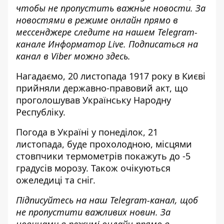
чтобы не пропустить важные новости. За
новостями в режиме онлайн прямо в
мессенджере следите на нашем Telegram-
канале
Информатор Live
. Подписаться на
канал в Viber можно
здесь
.
Нагадаємо,
20 листопада 1917 року в Києві
прийняли державно-правовий акт
, що
проголошував Українську Народну
Республіку.
Погода в Україні у понеділок,
21
листопада, буде прохолодною
, місцями
стовпчики термометрів покажуть до -5
градусів морозу. Також очікуються
ожеледиці та сніг.
Підписуйтесь на наш
Telegram-канал
, щоб
не пропустити важливих новин. За