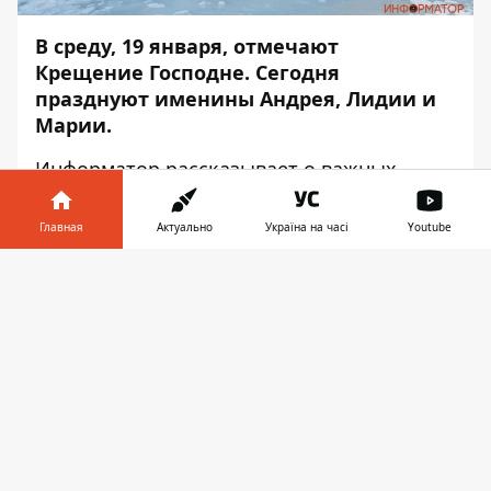
В среду, 19 января, отмечают
Крещение Господне. Сегодня
празднуют именины Андрея, Лидии и
Марии.
Информатор
рассказывает о важных
событиях 19 января.
Главная
Актуально
Україна на часі
Youtube
Международные праздники
Информатор в
Скачать
Крещение Господне.
В этот день
телефоне
👉
верующие вспоминают крещение Иисуса
Христа в реке Иордан. 18 и 19 января
церковники проводят обряд освящения
воды. Такой водой принято окроплять
жилище, пить её во время болезней, а
также мазать ей больные места. Ещё
одной традицией Крещения является