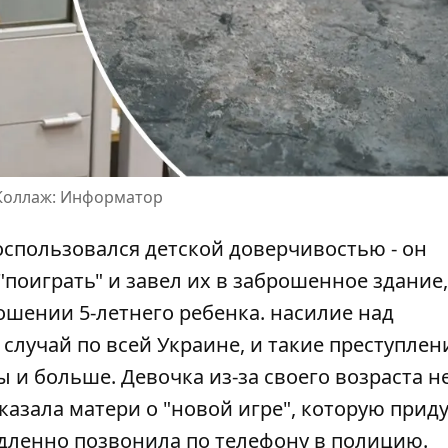
 Коллаж: Информатор
спользовался детской доверчивостью - он
оиграть" и завел их в заброшенное здание,
ошении 5-летнего ребенка.
насилие над
случай по всей Украине, и такие преступлен
 и больше. Девочка из-за своего возраста н
ссказала матери о "новой игре", которую прид
ленно позвонила по телефону в полицию.