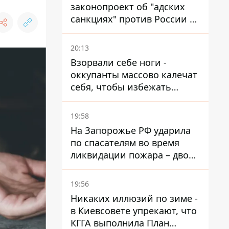
законопроект об "адских
санкциях" против России и
Ирана
20:13
Взорвали себе ноги -
оккупанты массово калечат
себя, чтобы избежать
штурмов - ГУР
19:58
На Запорожье РФ ударила
по спасателям во время
ликвидации пожара – двое
раненых
19:56
Никаких иллюзий по зиме -
в Киевсовете упрекают, что
КГГА выполнила План