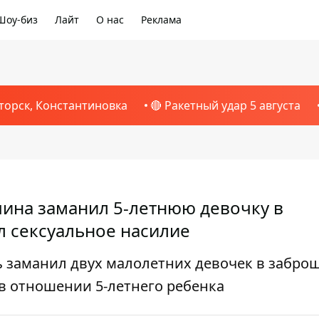
Шоу-биз
Лайт
О нас
Реклама
торск, Константиновка
🔴 Ракетный удар 5 августа
ина заманил 5-летнюю девочку в
 сексуальное насилие
 заманил двух малолетних девочек в забро
в отношении 5-летнего ребенка