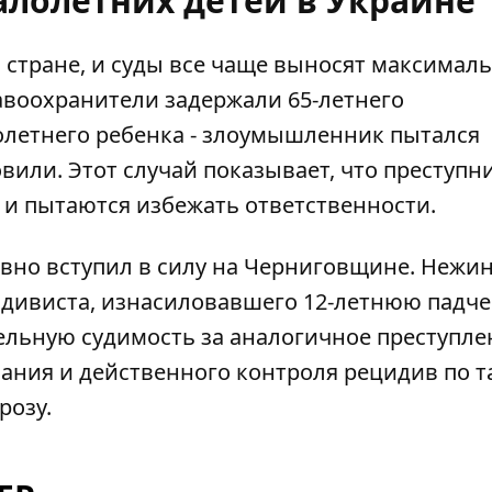
алолетних детей в Украине
 стране, и суды все чаще выносят максимал
авоохранители задержали 65-летнего
летнего ребенка
- злоумышленник пытался
овили. Этот случай показывает, что преступн
я и пытаются избежать ответственности.
авно вступил в силу на Черниговщине. Нежи
идивиста,
изнасиловавшего 12-летнюю падч
ельную судимость за аналогичное преступле
зания и действенного контроля рецидив по 
розу.