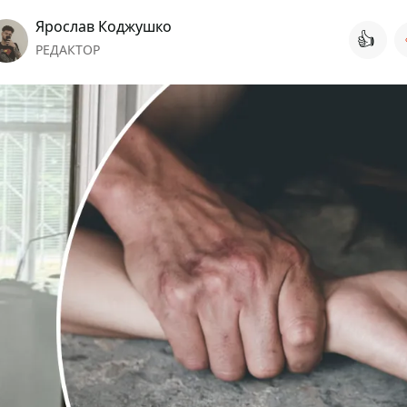
Ярослав Коджушко
👍
РЕДАКТОР