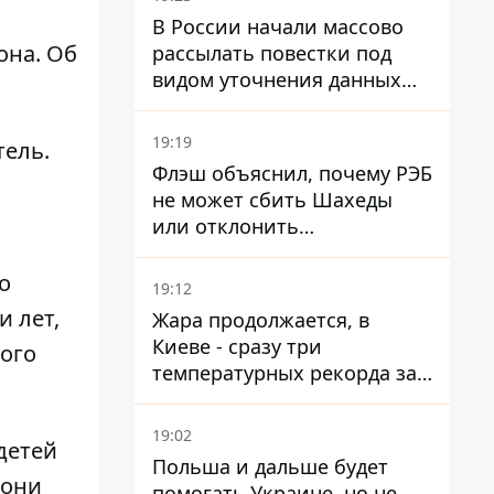
В России начали массово
она. Об
рассылать повестки под
видом уточнения данных
для набора контрактников
19:19
тель.
Флэш объяснил, почему РЭБ
не может сбить Шахеды
или отклонить
баллистические ракеты
о
19:12
 лет,
Жара продолжается, в
Киеве - сразу три
ного
температурных рекорда за
день
19:02
детей
Польша и дальше будет
 они
помогать Украине, но не