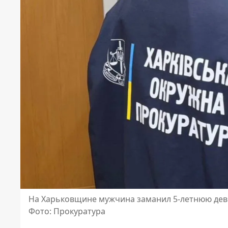
На Харьковщине мужчина заманил 5-летнюю дево
Фото: Прокуратура