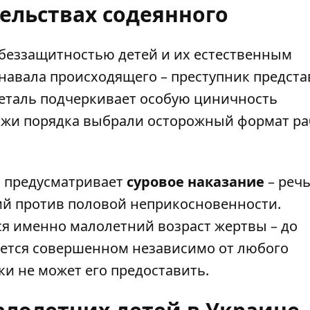
тельствах содеянного
беззащитностью детей и их естественным
знавала происходящего – преступник предст
 деталь подчеркивает особую циничность
ражи порядка выбрали осторожный формат ра
ы предусматривает
суровое наказание
– речь
ий против половой неприкосновенности.
 именно малолетний возраст жертвы – до
ается совершенном независимо от любого
ки не может его предоставить.