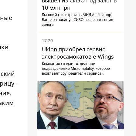
вышел из СИЗО под залог в
10 млн грн
Бывший госсекретарь МИД Александр
ьные
Баньков покинул СИЗО после внесения
залога
17:20
ики
Uklon приобрел сервис
электросамокатов e-Wings
Компания создает отдельное
подразделение Micromobility, которое
нский
возглавят соучредители сервиса
самокатов.
ерицу
-
ние.
таким