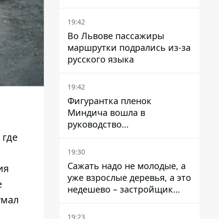
устойчивости на 20%
19:42
Во Львове пассажиры
маршрутки подрались из-за
русского языка
19:42
Фигурантка пленок
Миндича вошла в
руководство
стратегического
 где
госпредприятия - работала
19:30
в Энергоатоме и была
Сажать надо не молодые, а
ия
заместителем Галущенко
уже взрослые деревья, а это
е
недешево – застройщик
умал
Никонов
19:23