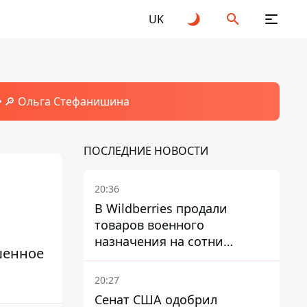
UK
🔎 Ольга Стефанишина
ПОСЛЕДНИЕ НОВОСТИ
20:36
В Wildberries продали
товаров военного
назначения на сотни
шенное
миллионов, но удары ВСУ
изменили ситуацию
20:27
Сенат США одобрил