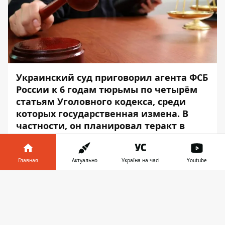
Украинский суд приговорил агента ФСБ
России к 6 годам тюрьмы по четырём
статьям Уголовного кодекса, среди
которых государственная измена. В
частности, он планировал теракт в
Мариуполе.
Об этом сообщает
Информатор
со
Главная
Актуально
Україна на часі
Youtube
ссылкой на пресс-центр
СБУ
.
Информатор в
Скачать
«Во время задержания у преступника
телефоне
👉
изъяли самодельное взрывное
устройство, которое он получил из