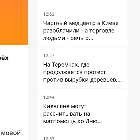
атаки на Добропольском
направлении
12:52
Частный медцентр в Киеве
разоблачили на торговле
людьми - речь о
суррогатном материнстве
12:47
рёх
На Теремках, где
продолжается протест
против вырубки деревьев,
произошла стычка со
спецназом полиции
12:44
Киевляне могут
рассчитывать на
матпомощь ко Дню
независимости - кому ее
ымовой
дадут
12:33