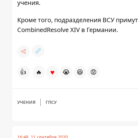
учения.
Кроме того,
подразделения ВСУ примут
CombinedResolve XIV в Германии.
♥
👍
🔥
😭
😆
😡
УЧЕНИЯ
ГПСУ
16:48, 11 сентября 2020