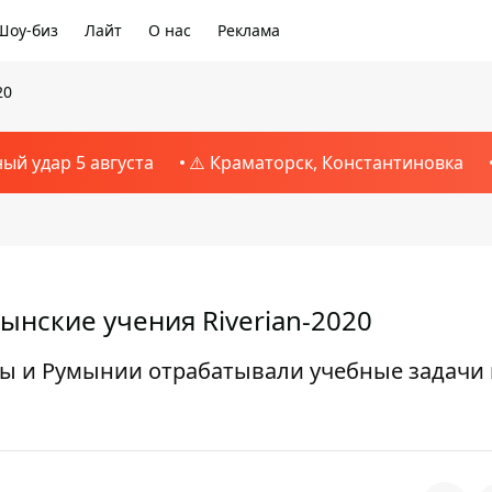
Шоу-биз
Лайт
О нас
Реклама
20
ный удар 5 августа
⚠️ Краматорск, Константиновка
нские учения Riverian-2020
ы и Румынии отрабатывали учебные задачи 