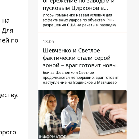
опережение по заводам и
пусковым Цирконов в
России
Игорь Романенко назвал условия для
 на
эффективных ударов по объектам РФ -
разрешения США на ракеты и разведку
 Для
лей по
13:05
Шевченко и Светлое
фактически стали серой
зоной – враг готовит новые
атаки на Добропольском
Бои за Шевченко и Светлое
продолжаются непрерывно, враг готовит
направлении
наступление на Водянское и Матяшево
еству.
орого