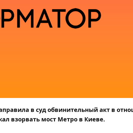
направила в суд обвинительный акт в отн
ал взорвать мост Метро в Киеве.