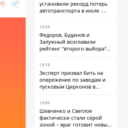
установили рекорд потерь
автотранспорта в июле -
почти 14 тысяч единиц
13:24
Федоров, Буданов и
Залужный возглавили
рейтинг "второго выбора"
украинцев - опрос показал
альтернативные симпатии
13:19
Эксперт призвал бить на
опережение по заводам и
пусковым Цирконов в
России
13:05
Шевченко и Светлое
фактически стали серой
зоной – враг готовит новые