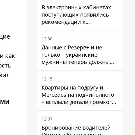
В электронных кабинетах
поступающих появились
рекомендации к
зачислению на бакалавриат
щие
и в магистратуру – что
12:30
нужно успеть до 11 августа
Данные с Резерв+ и не
только – украинские
и как
мужчины теперь должны
ость
доказать непригодность к
явил
службе, чтобы получить
12:15
временную защиту ЕС
Квартиры на подругу и
Mercedes на подчиненного
ами
– всплыли детали громкого
дела НАБУ против
Стефанишиной
12:07
Бронирование водителей -
Укртрансбезопасность