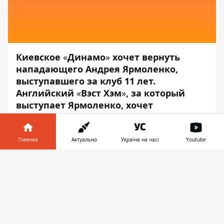
Киевское
«
Динамо
»
хочет вернуть
нападающего Андрея Ярмоленко,
выступавшего за клуб 11 лет.
Английский
«
Вэст Хэм
»
, за который
выступает Ярмоленко, хочет
разгрузить зарплатную ведомость.
Об этом сообщил в
Twitter
журналист
Главная
Актуально
Україна на часі
Youtube
Педру Алмейда, — передаёт
Информатор
.
Информатор в
Скачать
По его словам, «Динамо» уже вступило в
телефоне
👉
переговоры с «Вест Хэмом» по поводу
возможного трансфера украинца.
Британские СМИ писали, что «Вест Хэм»