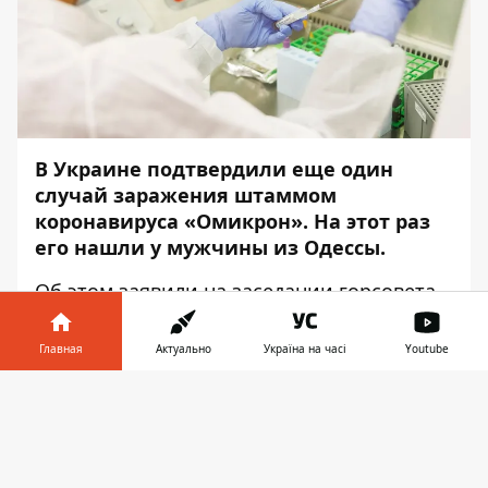
В Украине подтвердили еще один
случай заражения штаммом
коронавируса «Омикрон». На этот раз
его нашли у мужчины из Одессы.
Об этом
заявили
на заседании горсовета,
– передаёт
Информатор
.
Главная
Актуально
Україна на часі
Youtube
Носителем штамма является гражданин
Украины, который работает за границей.
Информатор в
Скачать
Недавно он вместе с семьей приехал в
телефоне
👉
Одессу. Ему провели ПЦР-тест в частной
лаборатории и подтвердили штамм