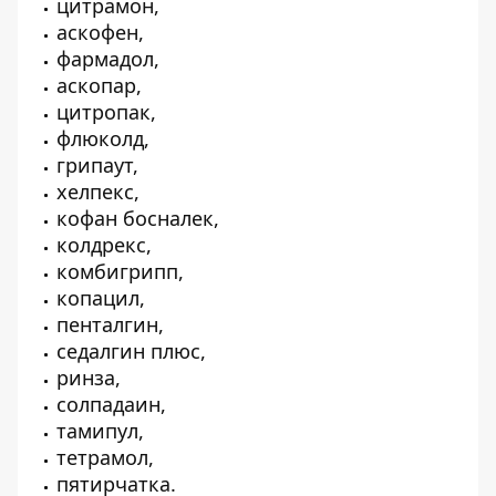
цитрамон,
аскофен,
фармадол,
аскопар,
цитропак,
флюколд,
грипаут,
хелпекс,
кофан босналек,
колдрекс,
комбигрипп,
копацил,
пенталгин,
седалгин плюс,
ринза,
солпадаин,
тамипул,
тетрамол,
пятирчатка.