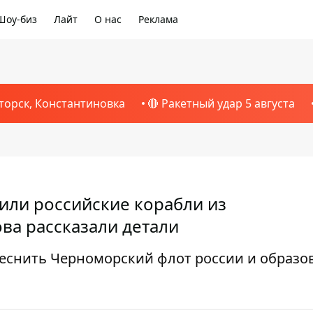
Шоу-биз
Лайт
О нас
Реклама
торск, Константиновка
🔴 Ракетный удар 5 августа
ли российские корабли из
ова рассказали детали
еснить Черноморский флот россии и образо