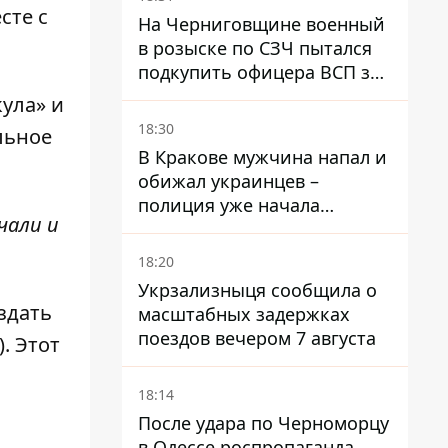
сте с
На Черниговщине военный
в розыске по СЗЧ пытался
подкупить офицера ВСП за
40 тысяч гривен
кула» и
18:30
льное
В Кракове мужчина напал и
обижал украинцев –
полиция уже начала
чали и
расследование
18:20
Укрзализныця сообщила о
здать
масштабных задержках
поездов вечером 7 августа
. Этот
18:14
После удара по Черноморцу
в Одессе роспропаганда