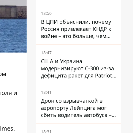
"бандеровскую символику" -
Навроцкий
18:56
В ЦПИ объяснили, почему
Россия привлекает КНДР к
войне – это больше, чем
ракеты
18:47
США и Украина
модернизируют С-300 из-за
ом
дефицита ракет для Patriot -
СМИ
поля и
18:41
Дрон со взрывчаткой в ​​
аэропорту Лейпцига мог
сбить водитель автобуса –
Welt
imes.
18:31