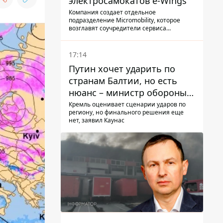
электросамокатов e-Wings
Компания создает отдельное
подразделение Micromobility, которое
возглавят соучредители сервиса
самокатов.
17:14
Путин хочет ударить по
странам Балтии, но есть
нюанс – министр обороны
Литвы сделал заявление
Кремль оценивает сценарии ударов по
региону, но финального решения еще
нет, заявил Каунас