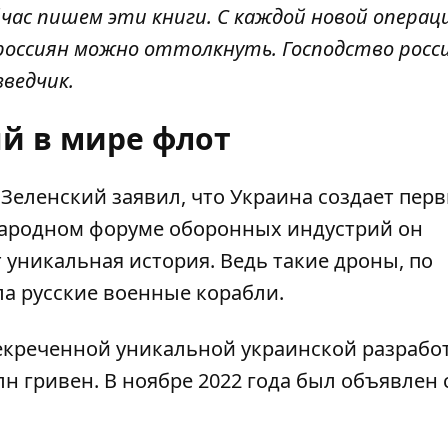
йчас пишем эти книги. С каждой новой операц
о россиян можно оттолкнуть. Господство росс
зведчик.
й в мире флот
 Зеленский заявил, что Украина
создает пер
народном форуме оборонных индустрий он
т уникальная история. Ведь такие дроны, по
а русские военные корабли
.
секреченной уникальной украинской разрабо
н гривен. В ноябре 2022 года был объявлен 