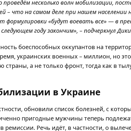
о проведём несколько волн мобилизации, пост
й – что на самом деле при нашем населении 
от формулировки «будут воевать все» — в пре
 следующем году закончим», – подчеркнул Дики
нность боеспособных оккупантов на террито
время, украинских военных – миллион, но это
страны, а не только фронт, тогда как в тылу
билизации в Украине
стности,
обновили список болезней
, с котор
ниченно пригодные мужчины теперь подлежа
в ремиссии. Речь идёт, в частности, о выле