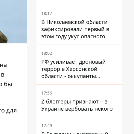
и раненые
18:17
В Николаевской области
зафиксировали первый в
этом году укус опасного
каракурта
18:02
РФ усиливает дроновый
на
террор в Херсонской
 в
области - оккупанты
получили приказ свободно
о бы
охотиться на автомобили
17:56
Z-блоггеры признают – в
Украине вербовать некого
то для
17:49