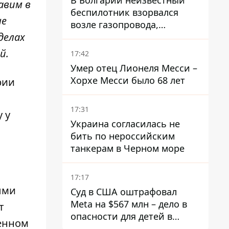
В Болгарии неизвестный
авим в
беспилотник взорвался
не
возле газопровода,
делах
которым поставляют газ в
Украину
й.
17:42
Умер отец Лионеля Месси –
Хорхе Месси было 68 лет
рии
17:31
 у
Украина согласилась не
бить по нероссийским
танкерам в Черном море
17:17
ыми
Суд в США оштрафовал
Meta на $567 млн ​​– дело в
т
опасности для детей в
ченном
соцсетях