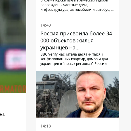
КАБ-250
В Краматорске из-за вражеских ударов
повреждены частные дома,
инфраструктура, автомобили и автобус, а
всего за сутки на Донетчине погиб один
человек и еще 15 получили ранения
14:43
Россия присвоила более 34
000 объектов жилья
украинцев на
оккупированных
BBC Verify насчитала десятки тысяч
конфискованных квартир, домов и дач
территориях -
украинцев в "новых регионах" России
расследование BBC
ы.
14:18