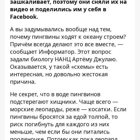
зашкаливает, поэтому они сняли их на
видео и поделились им у себя в
Facebook
.
А вы задумывались вообще над тем,
почему пингвины ходят к океану строем?
Причём всегда делают это все вместе, —
сообщает
Информатор
. Этот вопрос
задали биологу НАНЦ Артёму Джулаю.
Оказывается, у такой «схемы» есть
интересная, но довольно жестокая
причина.
Не секрет, что в воде пингвинов
подстерегают хищники. Чаще всего —
морские леопарды, реже — косатки. Если
пингвины бросятся за едой толпой, то
риск погибнуть для каждого из них
меньше, чем если бы они питались
поодиночке. Потому как пока леопард