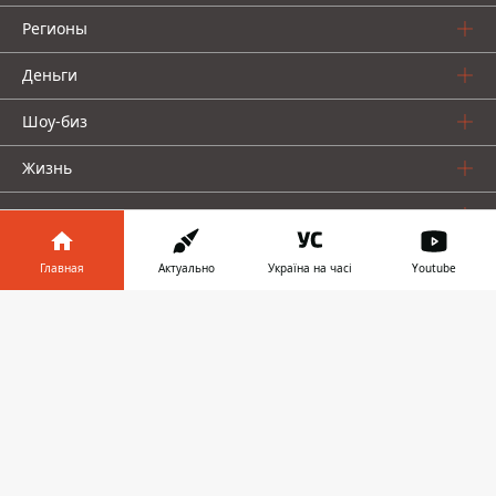
Регионы
Деньги
Шоу-биз
Жизнь
О нас
Главная
Актуально
Україна на часі
Youtube
Информатор в
Скачать
телефоне
👉
Информатор проекты
Столица
Ваши финансы
Авто
Geek
© 2016-2026 Informator