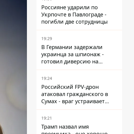
Россияне ударили по
Укрпочте в Павлограде -
погибли две сотрудницы
19:29
В Германии задержали
украинца за шпионаж -
готовил диверсию на
военном предприятии
19:24
Российский FPV-дрон
атаковал гражданского в
Сумах - враг устраивает
охоту на людей в городах
19:21
Трамп назвал имя
преемника - оно хорошо