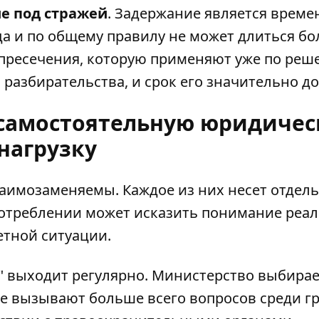
е под стражей
. Задержание является врем
а и по общему правилу не может длиться бо
а пресечения, которую применяют уже по ре
 разбирательства, и срок его значительно д
 самостоятельную юридиче
нагрузку
заимозаменяемы. Каждое из них несет отдел
потреблении может исказить понимание реа
етной ситуации.
" выходит регулярно. Министерство выбирае
е вызывают больше всего вопросов среди г