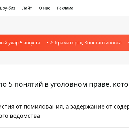
Шоу-биз
Лайт
О нас
Реклама
ный удар 5 августа
⚠️ Краматорск, Константиновка
о 5 понятий в уголовном праве, кот
истия от помилования, а задержание от сод
ого ведомства