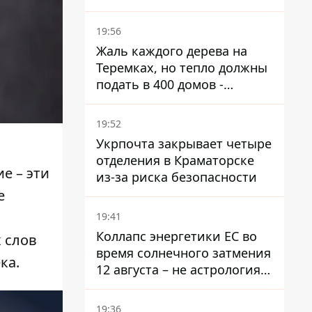
поселком не подтвержден
19:56
Жаль каждого дерева на
Теремках, но тепло должны
подать в 400 домов -
депутат Киевсовета
19:52
Укрпочта закрывает четыре
отделения в Краматорске
е – эти
из-за риска безопасности
е
19:41
Коллапс энергетики ЕС во
 слов
время солнечного затмения
ка.
12 августа – не астрология,
в Брюсселе готовятся к
экстренным мероприятиям
19:36