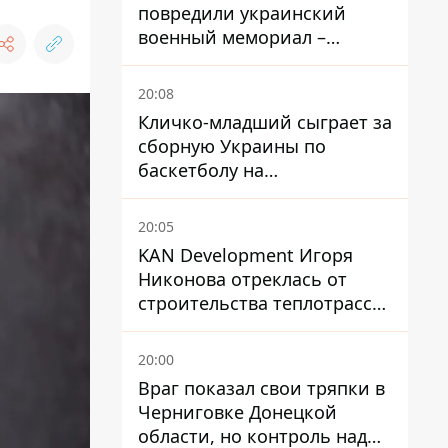
повредили украинский
военный мемориал –
посольство отреагировало
20:08
Кличко-младший сыграет за
сборную Украины по
баскетболу на
квалификации ЧМ-2027
20:05
KAN Development Игоря
Никонова отреклась от
строительства теплотрассы
на Теремках
20:00
Враг показал свои тряпки в
Черниговке Донецкой
области, но контроль над