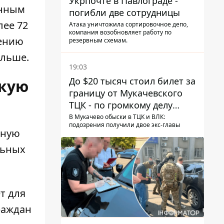
Укрпочте в Павлограде -
енным
погибли две сотрудницы
лее 72
Атака уничтожила сортировочное депо,
компания возобновляет работу по
шению
резервным схемам.
ольше.
19:03
До $20 тысяч стоил билет за
скую
границу от Мукачевского
ТЦК - по громкому делу
первые подозрения
В Мукачево обыски в ТЦК и ВЛК:
подозрения получили двое экс-главы
получили двое бывших
ьную
руководителей
льных
т для
раждан