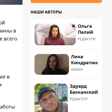
НАШИ АВТОРЫ
ой
Ольга
раины
в
Палий
е всего
РЕДАКТОР
Лина
Киндратюк
ADMIN
ие в
м
Эдуард
Бакканский
РЕДАКТОР
работы