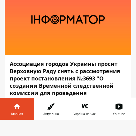
Ассоциация городов Украины просит
Верховную Раду снять с рассмотрения
проект постановления
№3693
"О
создании Временной следственной
комиссии для проведения
расследования по решениям органов и
должностных лиц местного
самоуправления, имеющим признаки
Главная
Актуально
Україна на часі
Youtube
нарушений действующего
Информатор в
законодательства Украины, конфликта
Скачать
телефоне
👉